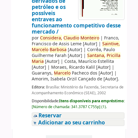
derivados de
petróleo e os
possíveis
entraves ao
funcionamento competitivo desse
mercado /
por
Considera,
Claudio
Monteiro
|
Franco,
Francisco de Assis Leme
[Autor]
|
Saintive,
Marcelo
Barbosa
[Autor]
|
Corrêa, Paulo
Guilherme Farah
[Autor]
|
Santana,
Pricilla
Maria
[Autor]
|
Costa, Maurício Estellita
[Autor]
|
Moraes, Ricardo Kalil
[Autor]
|
Guaranys,
Marcelo
Pacheco dos
[Autor]
|
Amorim, Isabela Orzil Cançado de
[Autor]
.
Editora:
Brasília: Ministério da Fazenda, Secretaria de
Acompanhamento Econômico (SEAE), 2002
Disponibilidade:
Itens disponíveis para empréstimo:
[
Número de chamada:
341.3787 C755p
]
(1).
Reservar
Adicionar ao seu carrinho