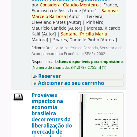
por
Considera,
Claudio
Monteiro
|
Franco,
Francisco de Assis Leme
[Autor]
|
Saintive,
Marcelo
Barbosa
[Autor]
|
Teixeira,
Cleveland Prates
[Autor]
|
Pinheiro,
Maurício Canêdo
[Autor]
|
Moraes, Ricardo
Kalil
[Autor]
|
Santana,
Pricilla
Maria
[Autora]
|
Soares, Danielle Pinho
[Autora]
.
Editora:
Brasília: Ministério da Fazenda, Secretaria de
Acompanhamento Econômico (SEAE), 2002
Disponibilidade:
Itens disponíveis para empréstimo:
[
Número de chamada:
341.3787 C755m
]
(1).
Reservar
Adicionar ao seu carrinho
Prováveis
impactos na
economia
brasileira
decorrentes da
liberalização do
mercado de