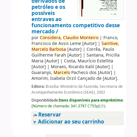
derivados de
petróleo e os
possíveis
entraves ao
funcionamento competitivo desse
mercado /
por
Considera,
Claudio
Monteiro
|
Franco,
Francisco de Assis Leme
[Autor]
|
Saintive,
Marcelo
Barbosa
[Autor]
|
Corrêa, Paulo
Guilherme Farah
[Autor]
|
Santana, Pricilla
Maria
[Autor]
|
Costa, Maurício Estellita
[Autor]
|
Moraes, Ricardo Kalil
[Autor]
|
Guaranys,
Marcelo
Pacheco dos
[Autor]
|
Amorim, Isabela Orzil Cançado de
[Autor]
.
Editora:
Brasília: Ministério da Fazenda, Secretaria de
Acompanhamento Econômico (SEAE), 2002
Disponibilidade:
Itens disponíveis para empréstimo:
[
Número de chamada:
341.3787 C755p
]
(1).
Reservar
Adicionar ao seu carrinho