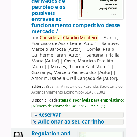
derivados de
petróleo e os
possíveis
entraves ao
funcionamento competitivo desse
mercado /
por
Considera,
Claudio
Monteiro
|
Franco,
Francisco de Assis Leme
[Autor]
|
Saintive,
Marcelo Barbosa
[Autor]
|
Corrêa, Paulo
Guilherme Farah
[Autor]
|
Santana, Pricilla
Maria
[Autor]
|
Costa, Maurício Estellita
[Autor]
|
Moraes, Ricardo Kalil
[Autor]
|
Guaranys, Marcelo Pacheco dos
[Autor]
|
Amorim, Isabela Orzil Cançado de
[Autor]
.
Editora:
Brasília: Ministério da Fazenda, Secretaria de
Acompanhamento Econômico (SEAE), 2002
Disponibilidade:
Itens disponíveis para empréstimo:
[
Número de chamada:
341.3787 C755p
]
(1).
Reservar
Adicionar ao seu carrinho
Regulation and