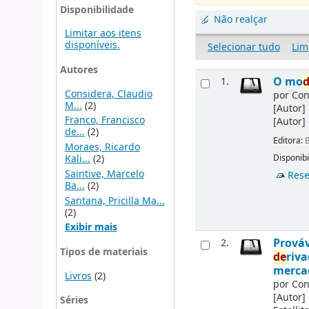
Disponibilidade
Não realçar
Limitar aos itens
disponíveis.
Selecionar tudo
Lim
Autores
O mo
1.
Considera, Claudio
por
Con
M...
(2)
[Autor]
Franco, Francisco
[Autor]
de...
(2)
Editora:
B
Moraes, Ricardo
Kali...
(2)
Disponibi
Saintive, Marcelo
Rese
Ba...
(2)
Santana, Pricilla Ma...
(2)
Exibir mais
Prováv
2.
Tipos de materiais
de
riv
merca
Livros
(2)
por
Con
[Autor]
Séries