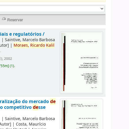
is e regulatórios /
]
|
Saintive, Marcelo Barbosa
utor]
|
Moraes,
Ricardo
Kalil
.
), 2002
755m
]
(1).
eralização do mercado
de
to competitivo
de
sse
]
|
Saintive, Marcelo Barbosa
Autor]
|
Costa, Maurício