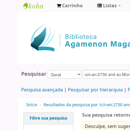
Carrinho
Listas
Biblioteca
Agamenon
Magalhães
Pesquisar
Pesquisa avançada
Pesquisar por hierarquia
P
Início
›
Resultados da pesquisa por 'ccl=an:2730 an
Sua pesquisa retorno
Filtre sua pesquisa
Desculpe, sem suges