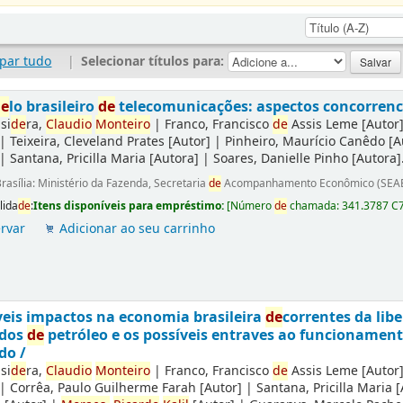
par tudo
|
Selecionar títulos para:
de
lo brasileiro
de
telecomunicações: aspectos concorrencia
si
de
ra,
Claudio
Monteiro
|
Franco, Francisco
de
Assis Leme
[Autor
|
Teixeira, Cleveland Prates
[Autor]
|
Pinheiro, Maurício Canêdo
[A
|
Santana, Pricilla Maria
[Autora]
|
Soares, Danielle Pinho
[Autora]
rasília: Ministério da Fazenda, Secretaria
de
Acompanhamento Econômico (SEAE
lida
de
:
Itens disponíveis para empréstimo:
[
Número
de
chamada:
341.3787 C
rvar
Adicionar ao seu carrinho
eis impactos na economia brasileira
de
correntes da lib
ados
de
petróleo e os possíveis entraves ao funcionamen
do /
si
de
ra,
Claudio
Monteiro
|
Franco, Francisco
de
Assis Leme
[Autor
|
Corrêa, Paulo Guilherme Farah
[Autor]
|
Santana, Pricilla Maria
[