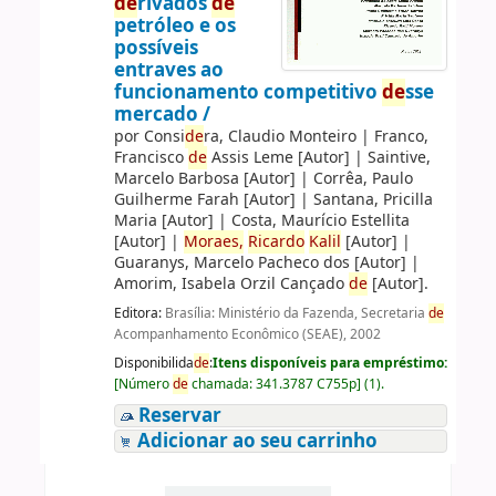
de
rivados
de
petróleo e os
possíveis
entraves ao
funcionamento competitivo
de
sse
mercado /
por
Consi
de
ra, Claudio Monteiro
|
Franco,
Francisco
de
Assis Leme
[Autor]
|
Saintive,
Marcelo Barbosa
[Autor]
|
Corrêa, Paulo
Guilherme Farah
[Autor]
|
Santana, Pricilla
Maria
[Autor]
|
Costa, Maurício Estellita
[Autor]
|
Moraes,
Ricardo
Kalil
[Autor]
|
Guaranys, Marcelo Pacheco dos
[Autor]
|
Amorim, Isabela Orzil Cançado
de
[Autor]
.
Editora:
Brasília: Ministério da Fazenda, Secretaria
de
Acompanhamento Econômico (SEAE), 2002
Disponibilida
de
:
Itens disponíveis para empréstimo:
[
Número
de
chamada:
341.3787 C755p
]
(1).
Reservar
Adicionar ao seu carrinho