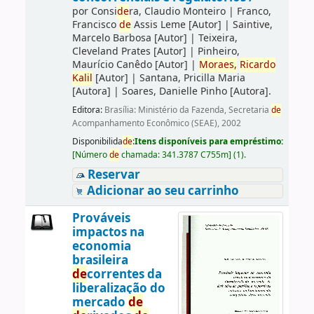
por
Consi
de
ra, Claudio Monteiro
|
Franco,
Francisco
de
Assis Leme
[Autor]
|
Saintive,
Marcelo Barbosa
[Autor]
|
Teixeira,
Cleveland Prates
[Autor]
|
Pinheiro,
Maurício Canêdo
[Autor]
|
Moraes,
Ricardo
Kalil
[Autor]
|
Santana, Pricilla Maria
[Autora]
|
Soares, Danielle Pinho
[Autora]
.
Editora:
Brasília: Ministério da Fazenda, Secretaria
de
Acompanhamento Econômico (SEAE), 2002
Disponibilida
de
:
Itens disponíveis para empréstimo:
[
Número
de
chamada:
341.3787 C755m
]
(1).
Reservar
Adicionar ao seu carrinho
Prováveis
impactos na
economia
brasileira
de
correntes da
liberalização do
mercado
de