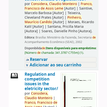
por
Consi
de
ra,
Claudio
Monteiro
|
Franco,
Francisco
de
Assis
Leme
[Autor]
|
Saintive,
Marcelo Barbosa
[Autor]
|
Teixeira,
Cleveland Prates
[Autor]
|
Pinheiro,
Maurício
Canêdo
[Autor]
|
Moraes, Ricardo
Kalil
[Autor]
|
Santana, Pricilla Maria
[Autora]
|
Soares, Danielle Pinho
[Autora]
.
Editora:
Brasília: Ministério da Fazenda, Secretaria
de
Acompanhamento Econômico (SEAE), 2002
Disponibilida
de
:
Itens disponíveis para empréstimo:
[
Número
de
chamada:
341.3787 C755m
]
(1).
Reservar
Adicionar ao seu carrinho
Regulation and
competition
issues in the
eletricity sector/
por
Consi
de
ra,
Claudio
Monteiro
|
Franco,
Francisco
de