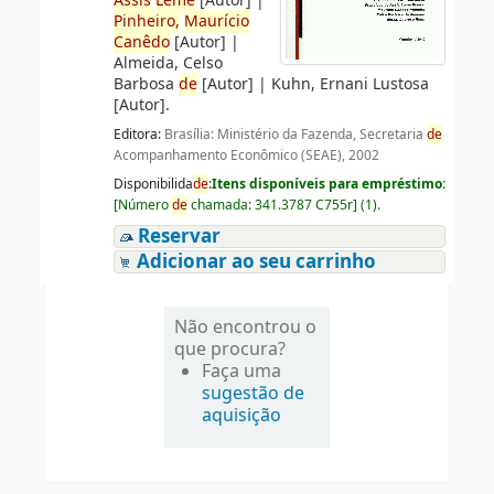
Assis
Leme
[Autor]
|
Pinheiro,
Maurício
Canêdo
[Autor]
|
Almeida, Celso
Barbosa
de
[Autor]
|
Kuhn, Ernani Lustosa
[Autor]
.
Editora:
Brasília: Ministério da Fazenda, Secretaria
de
Acompanhamento Econômico (SEAE), 2002
Disponibilida
de
:
Itens disponíveis para empréstimo:
[
Número
de
chamada:
341.3787 C755r
]
(1).
Reservar
Adicionar ao seu carrinho
Não encontrou o
que procura?
Faça uma
sugestão de
aquisição