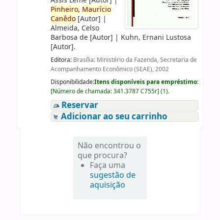
Assis Leme
[Autor]
|
Pinheiro,
Maurício
Canêdo
[Autor]
|
Almeida, Celso
Barbosa de
[Autor]
|
Kuhn, Ernani Lustosa
[Autor]
.
Editora:
Brasília: Ministério da Fazenda, Secretaria de
Acompanhamento Econômico (SEAE), 2002
Disponibilidade:
Itens disponíveis para empréstimo:
[
Número de chamada:
341.3787 C755r
]
(1).
Reservar
Adicionar ao seu carrinho
Não encontrou o
que procura?
Faça uma
sugestão de
aquisição