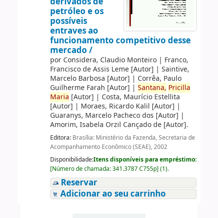
derivados de
petróleo e os
possíveis
entraves ao
funcionamento competitivo desse
mercado /
por
Considera, Claudio Monteiro
|
Franco,
Francisco de Assis Leme
[Autor]
|
Saintive,
Marcelo Barbosa
[Autor]
|
Corrêa, Paulo
Guilherme Farah
[Autor]
|
Santana,
Pricilla
Maria
[Autor]
|
Costa, Maurício Estellita
[Autor]
|
Moraes, Ricardo Kalil
[Autor]
|
Guaranys, Marcelo Pacheco dos
[Autor]
|
Amorim, Isabela Orzil Cançado de
[Autor]
.
Editora:
Brasília: Ministério da Fazenda, Secretaria de
Acompanhamento Econômico (SEAE), 2002
Disponibilidade:
Itens disponíveis para empréstimo:
[
Número de chamada:
341.3787 C755p
]
(1).
Reservar
Adicionar ao seu carrinho