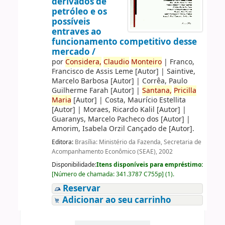
derivados de
petróleo e os
possíveis
entraves ao
funcionamento competitivo desse
mercado /
por
Considera,
Claudio
Monteiro
|
Franco,
Francisco de Assis Leme
[Autor]
|
Saintive,
Marcelo Barbosa
[Autor]
|
Corrêa, Paulo
Guilherme Farah
[Autor]
|
Santana,
Pricilla
Maria
[Autor]
|
Costa, Maurício Estellita
[Autor]
|
Moraes, Ricardo Kalil
[Autor]
|
Guaranys, Marcelo Pacheco dos
[Autor]
|
Amorim, Isabela Orzil Cançado de
[Autor]
.
Editora:
Brasília: Ministério da Fazenda, Secretaria de
Acompanhamento Econômico (SEAE), 2002
Disponibilidade:
Itens disponíveis para empréstimo:
[
Número de chamada:
341.3787 C755p
]
(1).
Reservar
Adicionar ao seu carrinho