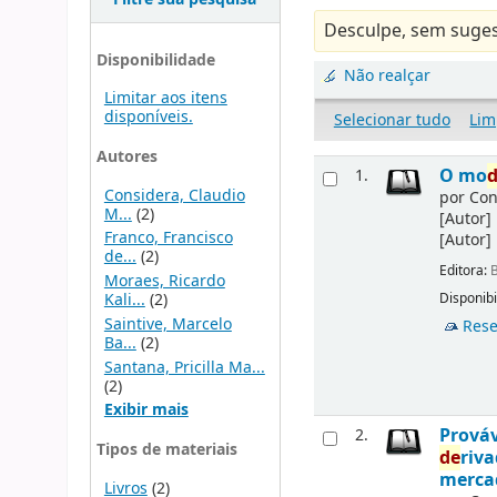
Desculpe, sem suges
Disponibilidade
Não realçar
Limitar aos itens
disponíveis.
Selecionar tudo
Lim
Autores
O mo
1.
Considera, Claudio
por
Con
M...
(2)
[Autor]
Franco, Francisco
[Autor]
de...
(2)
Editora:
B
Moraes, Ricardo
Kali...
(2)
Disponibi
Saintive, Marcelo
Rese
Ba...
(2)
Santana, Pricilla Ma...
(2)
Exibir mais
Prováv
2.
Tipos de materiais
de
riv
merca
Livros
(2)