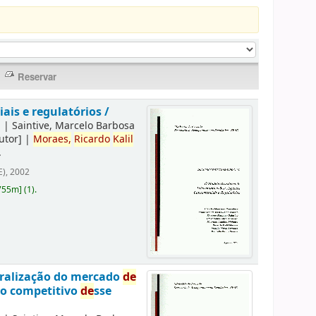
is e regulatórios /
]
|
Saintive, Marcelo Barbosa
utor]
|
Moraes,
Ricardo
Kalil
.
), 2002
755m
]
(1).
eralização do mercado
de
to competitivo
de
sse