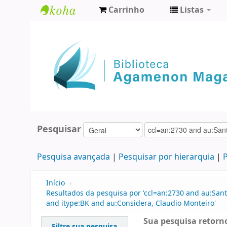
Carrinho
Listas
Biblioteca
Agamenon
Magalhães
Pesquisar
Pesquisa avançada
Pesquisar por hierarquia
P
Início
›
Resultados da pesquisa por 'ccl=an:2730 and au:Santa
and itype:BK and au:Considera, Claudio Monteiro'
Sua pesquisa retorno
Filtre sua pesquisa