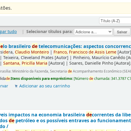
tões.
par tudo
|
Selecionar títulos para:
de
lo brasileiro
de
telecomunicações: aspectos concorrencia
si
de
ra,
Claudio
Monteiro
|
Franco,
Francisco
de
Assis
Leme
[Autor
|
Teixeira, Cleveland Prates
[Autor]
|
Pinheiro, Maurício Canêdo
[A
|
Santana,
Pricilla
Maria
[Autora]
|
Soares, Danielle Pinho
[Autora]
rasília: Ministério da Fazenda, Secretaria
de
Acompanhamento Econômico (SEAE
lida
de
:
Itens disponíveis para empréstimo:
[
Número
de
chamada:
341.3787 C
rvar
Adicionar ao seu carrinho
eis impactos na economia brasileira
de
correntes da lib
ados
de
petróleo e os possíveis entraves ao funcionamen
do /