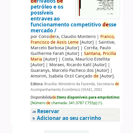
de
rivados
de
petróleo e os
possíveis
entraves ao
funcionamento competitivo
de
sse
mercado /
por
Consi
de
ra, Claudio Monteiro
|
Franco,
Francisco
de
Assis
Leme
[Autor]
|
Saintive,
Marcelo Barbosa
[Autor]
|
Corrêa, Paulo
Guilherme Farah
[Autor]
|
Santana,
Pricilla
Maria
[Autor]
|
Costa, Maurício Estellita
[Autor]
|
Moraes, Ricardo Kalil
[Autor]
|
Guaranys, Marcelo Pacheco dos
[Autor]
|
Amorim, Isabela Orzil Cançado
de
[Autor]
.
Editora:
Brasília: Ministério da Fazenda, Secretaria
de
Acompanhamento Econômico (SEAE), 2002
Disponibilida
de
:
Itens disponíveis para empréstimo:
[
Número
de
chamada:
341.3787 C755p
]
(1).
Reservar
Adicionar ao seu carrinho