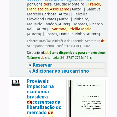
por
Consi
de
ra, Claudio Monteiro
|
Franco,
Francisco
de
Assis
Leme
[Autor]
|
Saintive,
Marcelo Barbosa
[Autor]
|
Teixeira,
Cleveland Prates
[Autor]
|
Pinheiro,
Maurício Canêdo
[Autor]
|
Moraes, Ricardo
Kalil
[Autor]
|
Santana,
Pricilla
Maria
[Autora]
|
Soares, Danielle Pinho
[Autora]
.
Editora:
Brasília: Ministério da Fazenda, Secretaria
de
Acompanhamento Econômico (SEAE), 2002
Disponibilida
de
:
Itens disponíveis para empréstimo:
[
Número
de
chamada:
341.3787 C755m
]
(1).
Reservar
Adicionar ao seu carrinho
Prováveis
impactos na
economia
brasileira
de
correntes da
liberalização do
mercado
de