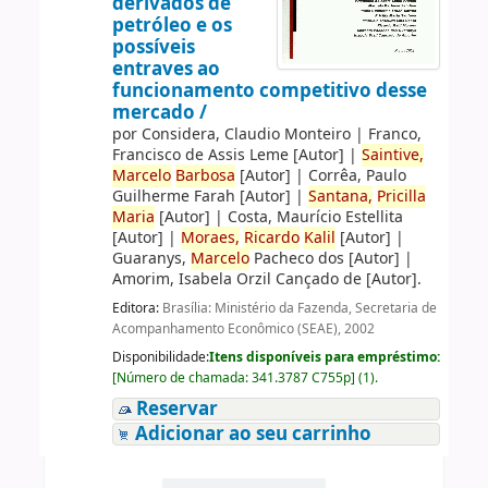
derivados de
petróleo e os
possíveis
entraves ao
funcionamento competitivo desse
mercado /
por
Considera, Claudio Monteiro
|
Franco,
Francisco de Assis Leme
[Autor]
|
Saintive,
Marcelo
Barbosa
[Autor]
|
Corrêa, Paulo
Guilherme Farah
[Autor]
|
Santana,
Pricilla
Maria
[Autor]
|
Costa, Maurício Estellita
[Autor]
|
Moraes,
Ricardo
Kalil
[Autor]
|
Guaranys,
Marcelo
Pacheco dos
[Autor]
|
Amorim, Isabela Orzil Cançado de
[Autor]
.
Editora:
Brasília: Ministério da Fazenda, Secretaria de
Acompanhamento Econômico (SEAE), 2002
Disponibilidade:
Itens disponíveis para empréstimo:
[
Número de chamada:
341.3787 C755p
]
(1).
Reservar
Adicionar ao seu carrinho