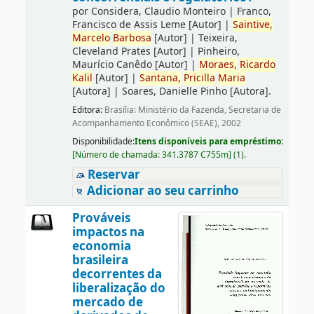
por
Considera, Claudio Monteiro
|
Franco,
Francisco de Assis Leme
[Autor]
|
Saintive,
Marcelo
Barbosa
[Autor]
|
Teixeira,
Cleveland Prates
[Autor]
|
Pinheiro,
Maurício Canêdo
[Autor]
|
Moraes,
Ricardo
Kalil
[Autor]
|
Santana,
Pricilla
Maria
[Autora]
|
Soares, Danielle Pinho
[Autora]
.
Editora:
Brasília: Ministério da Fazenda, Secretaria de
Acompanhamento Econômico (SEAE), 2002
Disponibilidade:
Itens disponíveis para empréstimo:
[
Número de chamada:
341.3787 C755m
]
(1).
Reservar
Adicionar ao seu carrinho
Prováveis
impactos na
economia
brasileira
decorrentes da
liberalização do
mercado de