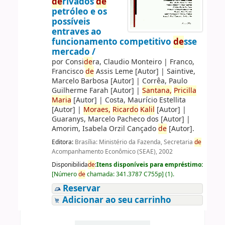
de
rivados
de
petróleo e os
possíveis
entraves ao
funcionamento competitivo
de
sse
mercado /
por
Consi
de
ra, Claudio Monteiro
|
Franco,
Francisco
de
Assis Leme
[Autor]
|
Saintive,
Marcelo Barbosa
[Autor]
|
Corrêa, Paulo
Guilherme Farah
[Autor]
|
Santana,
Pricilla
Maria
[Autor]
|
Costa, Maurício Estellita
[Autor]
|
Moraes,
Ricardo
Kalil
[Autor]
|
Guaranys, Marcelo Pacheco dos
[Autor]
|
Amorim, Isabela Orzil Cançado
de
[Autor]
.
Editora:
Brasília: Ministério da Fazenda, Secretaria
de
Acompanhamento Econômico (SEAE), 2002
Disponibilida
de
:
Itens disponíveis para empréstimo:
[
Número
de
chamada:
341.3787 C755p
]
(1).
Reservar
Adicionar ao seu carrinho