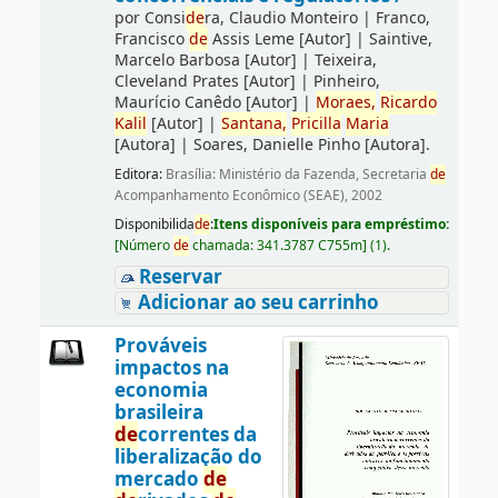
por
Consi
de
ra, Claudio Monteiro
|
Franco,
Francisco
de
Assis Leme
[Autor]
|
Saintive,
Marcelo Barbosa
[Autor]
|
Teixeira,
Cleveland Prates
[Autor]
|
Pinheiro,
Maurício Canêdo
[Autor]
|
Moraes,
Ricardo
Kalil
[Autor]
|
Santana,
Pricilla
Maria
[Autora]
|
Soares, Danielle Pinho
[Autora]
.
Editora:
Brasília: Ministério da Fazenda, Secretaria
de
Acompanhamento Econômico (SEAE), 2002
Disponibilida
de
:
Itens disponíveis para empréstimo:
[
Número
de
chamada:
341.3787 C755m
]
(1).
Reservar
Adicionar ao seu carrinho
Prováveis
impactos na
economia
brasileira
de
correntes da
liberalização do
mercado
de