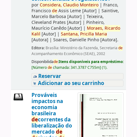
por
Consi
de
ra,
Claudio
Monteiro
|
Franco,
Francisco
de
Assis Leme
[Autor]
|
Saintive,
Marcelo Barbosa
[Autor]
|
Teixeira,
Cleveland Prates
[Autor]
|
Pinheiro,
Maurício Canêdo
[Autor]
|
Moraes,
Ricardo
Kalil
[Autor]
|
Santana,
Pricilla
Maria
[Autora]
|
Soares, Danielle Pinho
[Autora]
.
Editora:
Brasília: Ministério da Fazenda, Secretaria
de
Acompanhamento Econômico (SEAE), 2002
Disponibilida
de
:
Itens disponíveis para empréstimo:
[
Número
de
chamada:
341.3787 C755m
]
(1).
Reservar
Adicionar ao seu carrinho
Prováveis
impactos na
economia
brasileira
de
correntes da
liberalização do
mercado
de