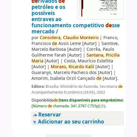
de
rivados
de
petróleo e os
possíveis
entraves ao
funcionamento competitivo
de
sse
mercado /
por
Consi
de
ra,
Claudio
Monteiro
|
Franco,
Francisco
de
Assis Leme
[Autor]
|
Saintive,
Marcelo Barbosa
[Autor]
|
Corrêa, Paulo
Guilherme Farah
[Autor]
|
Santana,
Pricilla
Maria
[Autor]
|
Costa, Maurício Estellita
[Autor]
|
Moraes,
Ricardo
Kalil
[Autor]
|
Guaranys, Marcelo Pacheco dos
[Autor]
|
Amorim, Isabela Orzil Cançado
de
[Autor]
.
Editora:
Brasília: Ministério da Fazenda, Secretaria
de
Acompanhamento Econômico (SEAE), 2002
Disponibilida
de
:
Itens disponíveis para empréstimo:
[
Número
de
chamada:
341.3787 C755p
]
(1).
Reservar
Adicionar ao seu carrinho