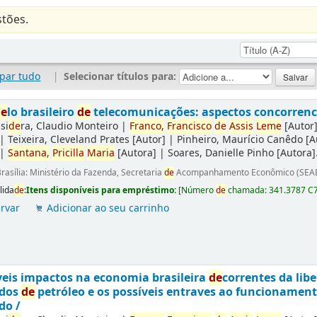
tões.
par tudo
|
Selecionar títulos para:
de
lo brasileiro
de
telecomunicações: aspectos concorrencia
si
de
ra, Claudio Monteiro
|
Franco,
Francisco
de
Assis
Leme
[Autor
|
Teixeira, Cleveland Prates
[Autor]
|
Pinheiro, Maurício Canêdo
[A
|
Santana,
Pricilla
Maria
[Autora]
|
Soares, Danielle Pinho
[Autora]
rasília: Ministério da Fazenda, Secretaria
de
Acompanhamento Econômico (SEAE
lida
de
:
Itens disponíveis para empréstimo:
[
Número
de
chamada:
341.3787 C
rvar
Adicionar ao seu carrinho
eis impactos na economia brasileira
de
correntes da lib
ados
de
petróleo e os possíveis entraves ao funcionamen
do /