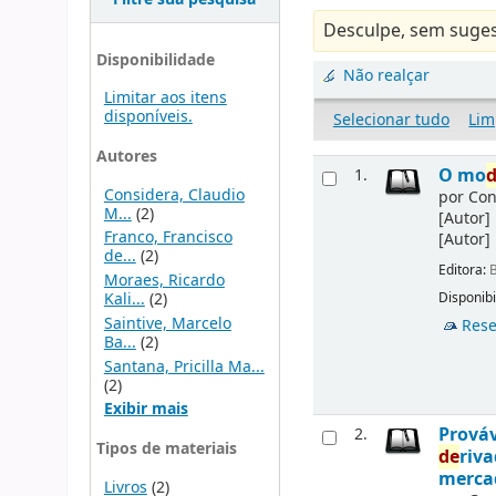
Desculpe, sem suges
Disponibilidade
Não realçar
Limitar aos itens
disponíveis.
Selecionar tudo
Lim
Autores
O mo
1.
Considera, Claudio
por
Con
M...
(2)
[Autor]
Franco, Francisco
[Autor]
de...
(2)
Editora:
B
Moraes, Ricardo
Kali...
(2)
Disponibi
Saintive, Marcelo
Rese
Ba...
(2)
Santana, Pricilla Ma...
(2)
Exibir mais
Prováv
2.
Tipos de materiais
de
riv
merca
Livros
(2)