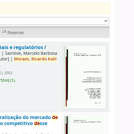
is e regulatórios /
]
|
Saintive, Marcelo Barbosa
utor]
|
Moraes,
Ricardo
Kalil
.
), 2002
755m
]
(1).
eralização do mercado
de
to competitivo
de
sse