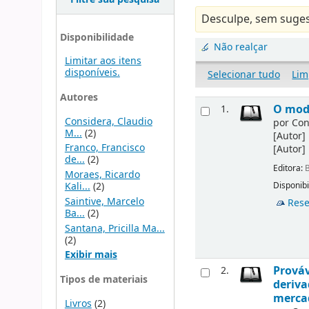
Desculpe, sem suges
Disponibilidade
Não realçar
Limitar aos itens
disponíveis.
Selecionar tudo
Lim
Autores
O mode
1.
Considera, Claudio
por
Con
M...
(2)
[Autor]
Franco, Francisco
[Autor]
de...
(2)
Editora:
B
Moraes, Ricardo
Kali...
(2)
Disponibi
Saintive, Marcelo
Rese
Ba...
(2)
Santana, Pricilla Ma...
(2)
Exibir mais
Prováv
2.
Tipos de materiais
deriva
merca
Livros
(2)