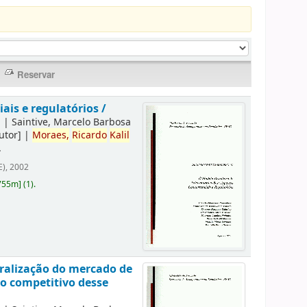
ais e regulatórios /
]
|
Saintive, Marcelo Barbosa
utor]
|
Moraes,
Ricardo
Kalil
.
E), 2002
755m
]
(1).
eralização do mercado de
to competitivo desse