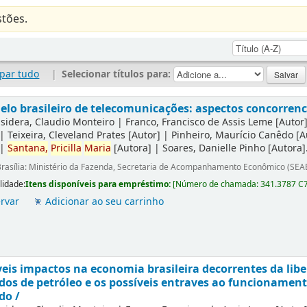
tões.
par tudo
|
Selecionar títulos para:
lo brasileiro de telecomunicações: aspectos concorrenci
sidera, Claudio Monteiro
|
Franco, Francisco de Assis Leme
[Autor
|
Teixeira, Cleveland Prates
[Autor]
|
Pinheiro, Maurício Canêdo
[A
|
Santana,
Pricilla
Maria
[Autora]
|
Soares, Danielle Pinho
[Autora]
rasília: Ministério da Fazenda, Secretaria de Acompanhamento Econômico (SEA
lidade:
Itens disponíveis para empréstimo:
[
Número de chamada:
341.3787 C
rvar
Adicionar ao seu carrinho
eis impactos na economia brasileira decorrentes da lib
dos de petróleo e os possíveis entraves ao funcionamen
do /