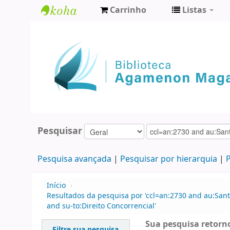
Carrinho
Listas
Biblioteca
Agamenon
Magalhães
Pesquisar
Pesquisa avançada
Pesquisar por hierarquia
P
Início
›
Resultados da pesquisa por 'ccl=an:2730 and au:Santa
and su-to:Direito Concorrencial'
Sua pesquisa retorno
Filtre sua pesquisa