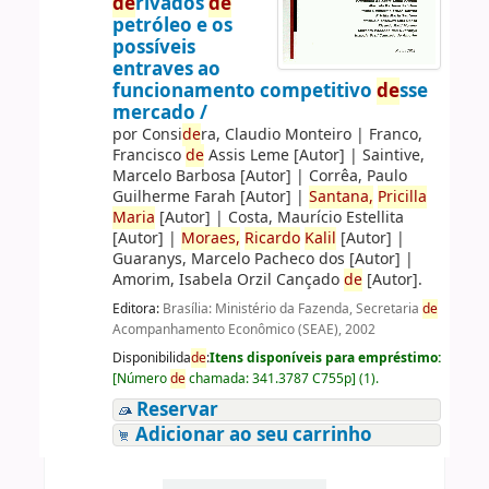
de
rivados
de
petróleo e os
possíveis
entraves ao
funcionamento competitivo
de
sse
mercado /
por
Consi
de
ra, Claudio Monteiro
|
Franco,
Francisco
de
Assis Leme
[Autor]
|
Saintive,
Marcelo Barbosa
[Autor]
|
Corrêa, Paulo
Guilherme Farah
[Autor]
|
Santana,
Pricilla
Maria
[Autor]
|
Costa, Maurício Estellita
[Autor]
|
Moraes,
Ricardo
Kalil
[Autor]
|
Guaranys, Marcelo Pacheco dos
[Autor]
|
Amorim, Isabela Orzil Cançado
de
[Autor]
.
Editora:
Brasília: Ministério da Fazenda, Secretaria
de
Acompanhamento Econômico (SEAE), 2002
Disponibilida
de
:
Itens disponíveis para empréstimo:
[
Número
de
chamada:
341.3787 C755p
]
(1).
Reservar
Adicionar ao seu carrinho