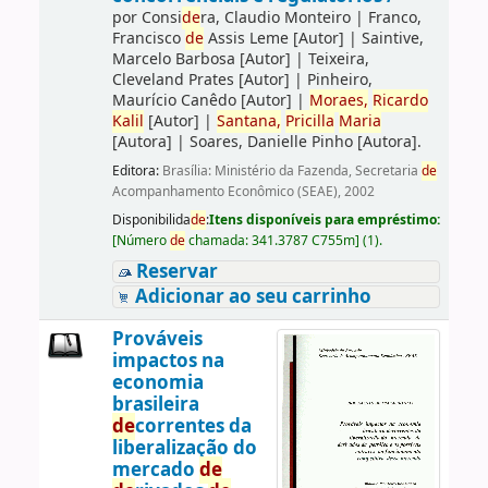
por
Consi
de
ra, Claudio Monteiro
|
Franco,
Francisco
de
Assis Leme
[Autor]
|
Saintive,
Marcelo Barbosa
[Autor]
|
Teixeira,
Cleveland Prates
[Autor]
|
Pinheiro,
Maurício Canêdo
[Autor]
|
Moraes,
Ricardo
Kalil
[Autor]
|
Santana,
Pricilla
Maria
[Autora]
|
Soares, Danielle Pinho
[Autora]
.
Editora:
Brasília: Ministério da Fazenda, Secretaria
de
Acompanhamento Econômico (SEAE), 2002
Disponibilida
de
:
Itens disponíveis para empréstimo:
[
Número
de
chamada:
341.3787 C755m
]
(1).
Reservar
Adicionar ao seu carrinho
Prováveis
impactos na
economia
brasileira
de
correntes da
liberalização do
mercado
de