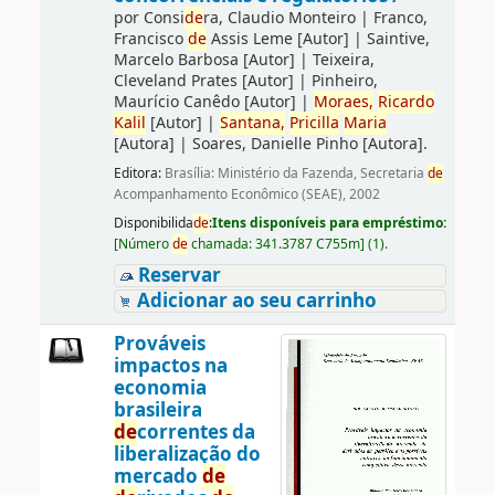
por
Consi
de
ra, Claudio Monteiro
|
Franco,
Francisco
de
Assis Leme
[Autor]
|
Saintive,
Marcelo Barbosa
[Autor]
|
Teixeira,
Cleveland Prates
[Autor]
|
Pinheiro,
Maurício Canêdo
[Autor]
|
Moraes,
Ricardo
Kalil
[Autor]
|
Santana,
Pricilla
Maria
[Autora]
|
Soares, Danielle Pinho
[Autora]
.
Editora:
Brasília: Ministério da Fazenda, Secretaria
de
Acompanhamento Econômico (SEAE), 2002
Disponibilida
de
:
Itens disponíveis para empréstimo:
[
Número
de
chamada:
341.3787 C755m
]
(1).
Reservar
Adicionar ao seu carrinho
Prováveis
impactos na
economia
brasileira
de
correntes da
liberalização do
mercado
de