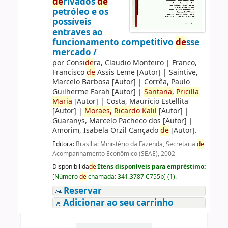
de
rivados
de
petróleo e os
possíveis
entraves ao
funcionamento competitivo
de
sse
mercado /
por
Consi
de
ra, Claudio Monteiro
|
Franco,
Francisco
de
Assis Leme
[Autor]
|
Saintive,
Marcelo Barbosa
[Autor]
|
Corrêa, Paulo
Guilherme Farah
[Autor]
|
Santana,
Pricilla
Maria
[Autor]
|
Costa, Maurício Estellita
[Autor]
|
Moraes,
Ricardo
Kalil
[Autor]
|
Guaranys, Marcelo Pacheco dos
[Autor]
|
Amorim, Isabela Orzil Cançado
de
[Autor]
.
Editora:
Brasília: Ministério da Fazenda, Secretaria
de
Acompanhamento Econômico (SEAE), 2002
Disponibilida
de
:
Itens disponíveis para empréstimo:
[
Número
de
chamada:
341.3787 C755p
]
(1).
Reservar
Adicionar ao seu carrinho