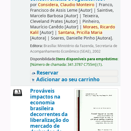
por
Considera,
Claudio
Monteiro
|
Franco,
Francisco de Assis Leme
[Autor]
|
Saintive,
Marcelo Barbosa
[Autor]
|
Teixeira,
Cleveland Prates
[Autor]
|
Pinheiro,
Maurício Canêdo
[Autor]
|
Moraes,
Ricardo
Kalil
[Autor]
|
Santana,
Pricilla
Maria
[Autora]
|
Soares, Danielle Pinho
[Autora]
.
Editora:
Brasília: Ministério da Fazenda, Secretaria de
Acompanhamento Econômico (SEAE), 2002
Disponibilidade:
Itens disponíveis para empréstimo:
[
Número de chamada:
341.3787 C755m
]
(1).
Reservar
Adicionar ao seu carrinho
Prováveis
impactos na
economia
brasileira
decorrentes da
liberalização do
mercado de