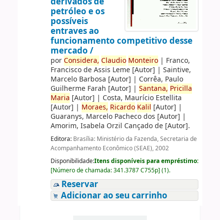
derivados de
petróleo e os
possíveis
entraves ao
funcionamento competitivo desse
mercado /
por
Considera,
Claudio
Monteiro
|
Franco,
Francisco de Assis Leme
[Autor]
|
Saintive,
Marcelo Barbosa
[Autor]
|
Corrêa, Paulo
Guilherme Farah
[Autor]
|
Santana,
Pricilla
Maria
[Autor]
|
Costa, Maurício Estellita
[Autor]
|
Moraes,
Ricardo
Kalil
[Autor]
|
Guaranys, Marcelo Pacheco dos
[Autor]
|
Amorim, Isabela Orzil Cançado de
[Autor]
.
Editora:
Brasília: Ministério da Fazenda, Secretaria de
Acompanhamento Econômico (SEAE), 2002
Disponibilidade:
Itens disponíveis para empréstimo:
[
Número de chamada:
341.3787 C755p
]
(1).
Reservar
Adicionar ao seu carrinho