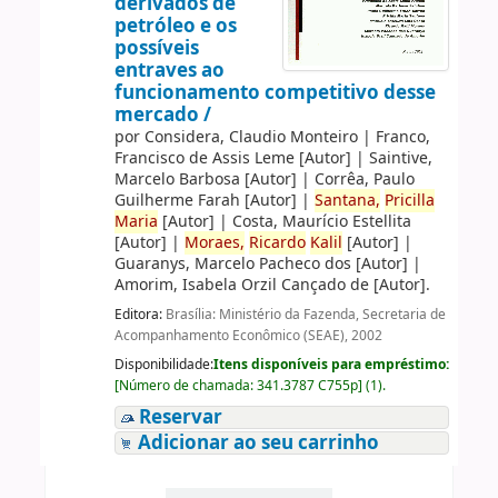
derivados de
petróleo e os
possíveis
entraves ao
funcionamento competitivo desse
mercado /
por
Considera, Claudio Monteiro
|
Franco,
Francisco de Assis Leme
[Autor]
|
Saintive,
Marcelo Barbosa
[Autor]
|
Corrêa, Paulo
Guilherme Farah
[Autor]
|
Santana,
Pricilla
Maria
[Autor]
|
Costa, Maurício Estellita
[Autor]
|
Moraes,
Ricardo
Kalil
[Autor]
|
Guaranys, Marcelo Pacheco dos
[Autor]
|
Amorim, Isabela Orzil Cançado de
[Autor]
.
Editora:
Brasília: Ministério da Fazenda, Secretaria de
Acompanhamento Econômico (SEAE), 2002
Disponibilidade:
Itens disponíveis para empréstimo:
[
Número de chamada:
341.3787 C755p
]
(1).
Reservar
Adicionar ao seu carrinho