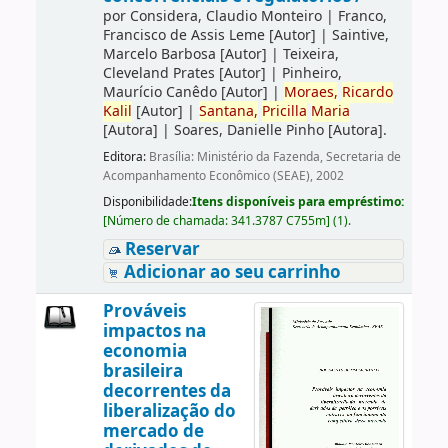
por
Considera, Claudio Monteiro
|
Franco,
Francisco de Assis Leme
[Autor]
|
Saintive,
Marcelo Barbosa
[Autor]
|
Teixeira,
Cleveland Prates
[Autor]
|
Pinheiro,
Maurício Canêdo
[Autor]
|
Moraes,
Ricardo
Kalil
[Autor]
|
Santana,
Pricilla
Maria
[Autora]
|
Soares, Danielle Pinho
[Autora]
.
Editora:
Brasília: Ministério da Fazenda, Secretaria de
Acompanhamento Econômico (SEAE), 2002
Disponibilidade:
Itens disponíveis para empréstimo:
[
Número de chamada:
341.3787 C755m
]
(1).
Reservar
Adicionar ao seu carrinho
Prováveis
impactos na
economia
brasileira
decorrentes da
liberalização do
mercado de