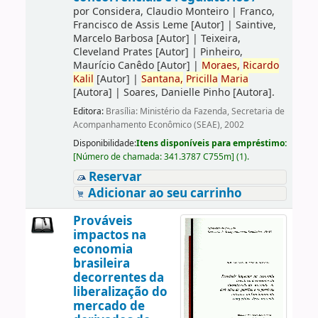
por
Considera, Claudio Monteiro
|
Franco,
Francisco de Assis Leme
[Autor]
|
Saintive,
Marcelo Barbosa
[Autor]
|
Teixeira,
Cleveland Prates
[Autor]
|
Pinheiro,
Maurício Canêdo
[Autor]
|
Moraes,
Ricardo
Kalil
[Autor]
|
Santana,
Pricilla
Maria
[Autora]
|
Soares, Danielle Pinho
[Autora]
.
Editora:
Brasília: Ministério da Fazenda, Secretaria de
Acompanhamento Econômico (SEAE), 2002
Disponibilidade:
Itens disponíveis para empréstimo:
[
Número de chamada:
341.3787 C755m
]
(1).
Reservar
Adicionar ao seu carrinho
Prováveis
impactos na
economia
brasileira
decorrentes da
liberalização do
mercado de