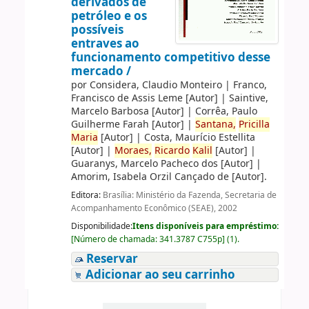
derivados de
petróleo e os
possíveis
entraves ao
funcionamento competitivo desse
mercado /
por
Considera, Claudio Monteiro
|
Franco,
Francisco de Assis Leme
[Autor]
|
Saintive,
Marcelo Barbosa
[Autor]
|
Corrêa, Paulo
Guilherme Farah
[Autor]
|
Santana,
Pricilla
Maria
[Autor]
|
Costa, Maurício Estellita
[Autor]
|
Moraes,
Ricardo
Kalil
[Autor]
|
Guaranys, Marcelo Pacheco dos
[Autor]
|
Amorim, Isabela Orzil Cançado de
[Autor]
.
Editora:
Brasília: Ministério da Fazenda, Secretaria de
Acompanhamento Econômico (SEAE), 2002
Disponibilidade:
Itens disponíveis para empréstimo:
[
Número de chamada:
341.3787 C755p
]
(1).
Reservar
Adicionar ao seu carrinho