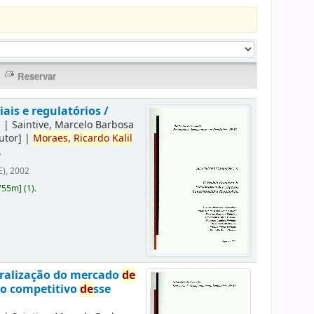
is e regulatórios /
]
|
Saintive, Marcelo Barbosa
utor]
|
Moraes,
Ricardo
Kalil
.
), 2002
755m
]
(1).
eralização do mercado
de
to competitivo
de
sse