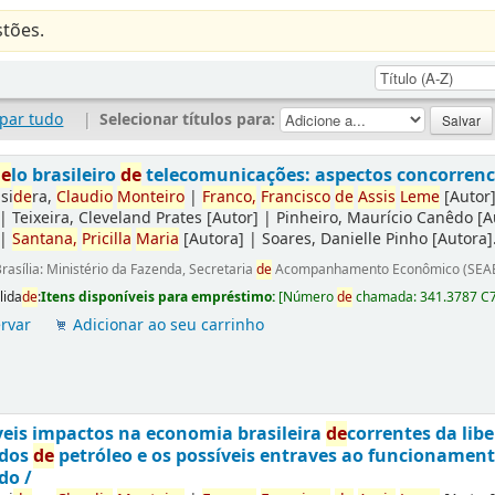
tões.
par tudo
|
Selecionar títulos para:
de
lo brasileiro
de
telecomunicações: aspectos concorrencia
si
de
ra,
Claudio
Monteiro
|
Franco,
Francisco
de
Assis
Leme
[Autor
|
Teixeira, Cleveland Prates
[Autor]
|
Pinheiro, Maurício Canêdo
[A
|
Santana,
Pricilla
Maria
[Autora]
|
Soares, Danielle Pinho
[Autora]
rasília: Ministério da Fazenda, Secretaria
de
Acompanhamento Econômico (SEAE
lida
de
:
Itens disponíveis para empréstimo:
[
Número
de
chamada:
341.3787 C
rvar
Adicionar ao seu carrinho
eis impactos na economia brasileira
de
correntes da lib
ados
de
petróleo e os possíveis entraves ao funcionamen
do /