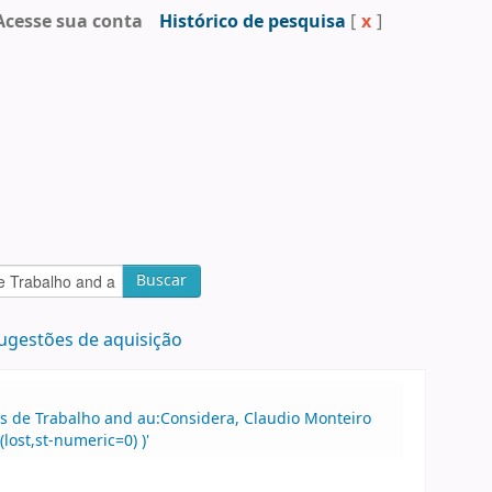
Acesse sua conta
Histórico de pesquisa
[
x
]
Buscar
ugestões de aquisição
os de Trabalho and au:Considera, Claudio Monteiro
lost,st-numeric=0) )'