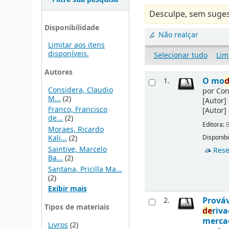
Desculpe, sem suges
Disponibilidade
Não realçar
Limitar aos itens
disponíveis.
Selecionar tudo
Lim
Autores
O mo
1.
Considera, Claudio
por
Con
M...
(2)
[Autor]
Franco, Francisco
[Autor]
de...
(2)
Editora:
B
Moraes, Ricardo
Kali...
(2)
Disponibi
Saintive, Marcelo
Rese
Ba...
(2)
Santana, Pricilla Ma...
(2)
Exibir mais
Prováv
2.
Tipos de materiais
de
riv
merca
Livros
(2)