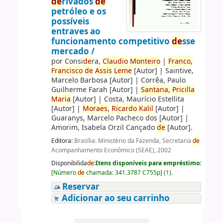
de
rivados
de
petróleo e os
possíveis
entraves ao
funcionamento competitivo
de
sse
mercado /
por
Consi
de
ra,
Claudio
Monteiro
|
Franco,
Francisco
de
Assis
Leme
[Autor]
|
Saintive,
Marcelo Barbosa
[Autor]
|
Corrêa, Paulo
Guilherme Farah
[Autor]
|
Santana,
Pricilla
Maria
[Autor]
|
Costa, Maurício Estellita
[Autor]
|
Moraes,
Ricardo
Kalil
[Autor]
|
Guaranys, Marcelo Pacheco dos
[Autor]
|
Amorim, Isabela Orzil Cançado
de
[Autor]
.
Editora:
Brasília: Ministério da Fazenda, Secretaria
de
Acompanhamento Econômico (SEAE), 2002
Disponibilida
de
:
Itens disponíveis para empréstimo:
[
Número
de
chamada:
341.3787 C755p
]
(1).
Reservar
Adicionar ao seu carrinho