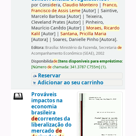
por
Consi
de
ra,
Claudio
Monteiro
|
Franco,
Francisco
de
Assis
Leme
[Autor]
|
Saintive,
Marcelo Barbosa
[Autor]
|
Teixeira,
Cleveland Prates
[Autor]
|
Pinheiro,
Maurício Canêdo
[Autor]
|
Moraes,
Ricardo
Kalil
[Autor]
|
Santana,
Pricilla
Maria
[Autora]
|
Soares, Danielle Pinho
[Autora]
.
Editora:
Brasília: Ministério da Fazenda, Secretaria
de
Acompanhamento Econômico (SEAE), 2002
Disponibilida
de
:
Itens disponíveis para empréstimo:
[
Número
de
chamada:
341.3787 C755m
]
(1).
Reservar
Adicionar ao seu carrinho
Prováveis
impactos na
economia
brasileira
de
correntes da
liberalização do
mercado
de