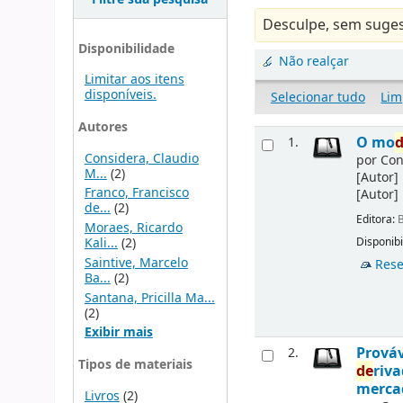
Desculpe, sem suges
Disponibilidade
Não realçar
Limitar aos itens
disponíveis.
Selecionar tudo
Lim
Autores
O mo
1.
Considera, Claudio
por
Con
M...
(2)
[Autor]
Franco, Francisco
[Autor]
de...
(2)
Editora:
B
Moraes, Ricardo
Kali...
(2)
Disponibi
Saintive, Marcelo
Rese
Ba...
(2)
Santana, Pricilla Ma...
(2)
Exibir mais
Prováv
2.
Tipos de materiais
de
riv
merca
Livros
(2)