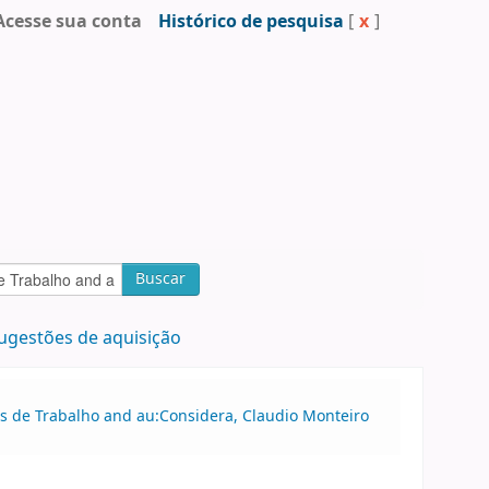
Acesse sua conta
Histórico de pesquisa
[
x
]
Buscar
ugestões de aquisição
os de Trabalho and au:Considera, Claudio Monteiro