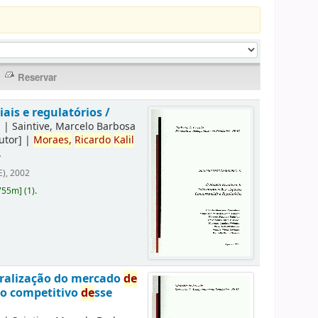
is e regulatórios /
]
|
Saintive, Marcelo Barbosa
utor]
|
Moraes,
Ricardo
Kalil
.
), 2002
755m
]
(1).
eralização do mercado
de
to competitivo
de
sse