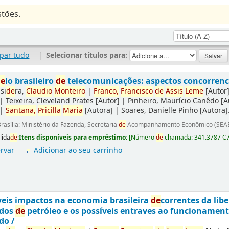
tões.
par tudo
|
Selecionar títulos para:
de
lo brasileiro
de
telecomunicações: aspectos concorrencia
si
de
ra,
Claudio
Monteiro
|
Franco,
Francisco
de
Assis
Leme
[Autor
|
Teixeira, Cleveland Prates
[Autor]
|
Pinheiro, Maurício Canêdo
[A
|
Santana,
Pricilla
Maria
[Autora]
|
Soares, Danielle Pinho
[Autora]
rasília: Ministério da Fazenda, Secretaria
de
Acompanhamento Econômico (SEAE
lida
de
:
Itens disponíveis para empréstimo:
[
Número
de
chamada:
341.3787 C
rvar
Adicionar ao seu carrinho
eis impactos na economia brasileira
de
correntes da lib
ados
de
petróleo e os possíveis entraves ao funcionamen
do /