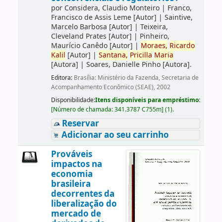
por
Considera, Claudio Monteiro
|
Franco,
Francisco de Assis Leme
[Autor]
|
Saintive,
Marcelo Barbosa
[Autor]
|
Teixeira,
Cleveland Prates
[Autor]
|
Pinheiro,
Maurício Canêdo
[Autor]
|
Moraes,
Ricardo
Kalil
[Autor]
|
Santana,
Pricilla
Maria
[Autora]
|
Soares, Danielle Pinho
[Autora]
.
Editora:
Brasília: Ministério da Fazenda, Secretaria de
Acompanhamento Econômico (SEAE), 2002
Disponibilidade:
Itens disponíveis para empréstimo:
[
Número de chamada:
341.3787 C755m
]
(1).
Reservar
Adicionar ao seu carrinho
Prováveis
impactos na
economia
brasileira
decorrentes da
liberalização do
mercado de