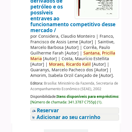
derivados de
petróleo e os
possíveis
entraves ao
funcionamento competitivo desse
mercado /
por
Considera, Claudio Monteiro
|
Franco,
Francisco de Assis Leme
[Autor]
|
Saintive,
Marcelo Barbosa
[Autor]
|
Corrêa, Paulo
Guilherme Farah
[Autor]
|
Santana,
Pricilla
Maria
[Autor]
|
Costa, Maurício Estellita
[Autor]
|
Moraes,
Ricardo
Kalil
[Autor]
|
Guaranys, Marcelo Pacheco dos
[Autor]
|
Amorim, Isabela Orzil Cançado de
[Autor]
.
Editora:
Brasília: Ministério da Fazenda, Secretaria de
Acompanhamento Econômico (SEAE), 2002
Disponibilidade:
Itens disponíveis para empréstimo:
[
Número de chamada:
341.3787 C755p
]
(1).
Reservar
Adicionar ao seu carrinho