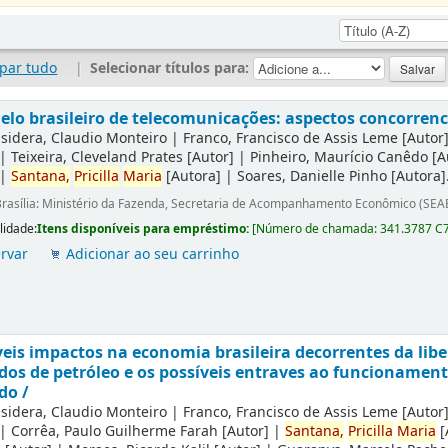
par tudo
|
Selecionar títulos para:
lo brasileiro de telecomunicações: aspectos concorrenci
sidera, Claudio Monteiro
|
Franco, Francisco de Assis Leme
[Autor
|
Teixeira, Cleveland Prates
[Autor]
|
Pinheiro, Maurício Canêdo
[A
|
Santana,
Pricilla
Maria
[Autora]
|
Soares, Danielle Pinho
[Autora]
rasília: Ministério da Fazenda, Secretaria de Acompanhamento Econômico (SEA
lidade:
Itens disponíveis para empréstimo:
[
Número de chamada:
341.3787 C
rvar
Adicionar ao seu carrinho
eis impactos na economia brasileira decorrentes da lib
dos de petróleo e os possíveis entraves ao funcionamen
do /
sidera, Claudio Monteiro
|
Franco, Francisco de Assis Leme
[Autor
|
Corrêa, Paulo Guilherme Farah
[Autor]
|
Santana,
Pricilla
Maria
[