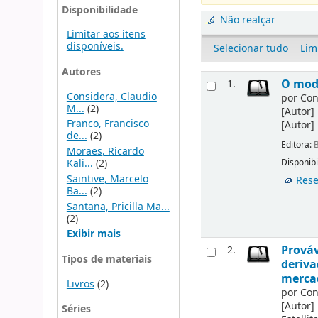
Disponibilidade
Não realçar
Limitar aos itens
disponíveis.
Selecionar tudo
Lim
Autores
O mode
1.
Considera, Claudio
por
Con
M...
(2)
[Autor]
Franco, Francisco
[Autor]
de...
(2)
Editora:
B
Moraes, Ricardo
Kali...
(2)
Disponibi
Saintive, Marcelo
Rese
Ba...
(2)
Santana, Pricilla Ma...
(2)
Exibir mais
Prováv
2.
Tipos de materiais
deriva
merca
Livros
(2)
por
Con
[Autor]
Séries