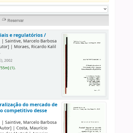
ais e regulatórios /
]
|
Saintive, Marcelo Barbosa
utor]
|
Moraes, Ricardo Kalil
.
E), 2002
755m
]
(1).
eralização do mercado de
to competitivo desse
]
|
Saintive, Marcelo Barbosa
Autor]
|
Costa, Maurício