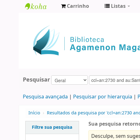
Carrinho
Listas
Biblioteca
Agamenon
Magalhães
Pesquisar
Pesquisa avançada
Pesquisar por hierarquia
P
Início
›
Resultados da pesquisa por 'ccl=an:2730 and
Sua pesquisa retorno
Filtre sua pesquisa
Desculpe, sem suges