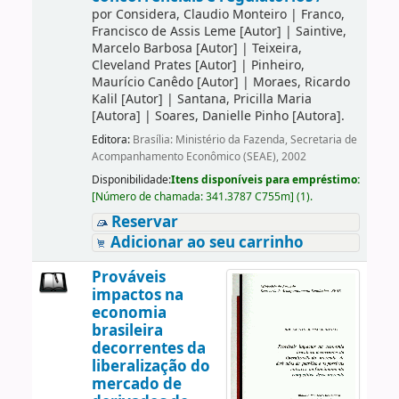
por
Considera, Claudio Monteiro
|
Franco,
Francisco de Assis Leme
[Autor]
|
Saintive,
Marcelo Barbosa
[Autor]
|
Teixeira,
Cleveland Prates
[Autor]
|
Pinheiro,
Maurício Canêdo
[Autor]
|
Moraes, Ricardo
Kalil
[Autor]
|
Santana, Pricilla Maria
[Autora]
|
Soares, Danielle Pinho
[Autora]
.
Editora:
Brasília: Ministério da Fazenda, Secretaria de
Acompanhamento Econômico (SEAE), 2002
Disponibilidade:
Itens disponíveis para empréstimo:
[
Número de chamada:
341.3787 C755m
]
(1).
Reservar
Adicionar ao seu carrinho
Prováveis
impactos na
economia
brasileira
decorrentes da
liberalização do
mercado de