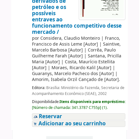
derivados de
petróleo e os
possíveis
entraves ao
funcionamento competitivo desse
mercado /
por
Considera, Claudio Monteiro
|
Franco,
Francisco de Assis Leme
[Autor]
|
Saintive,
Marcelo Barbosa
[Autor]
|
Corrêa, Paulo
Guilherme Farah
[Autor]
|
Santana, Pricilla
Maria
[Autor]
|
Costa, Maurício Estellita
[Autor]
|
Moraes, Ricardo Kalil
[Autor]
|
Guaranys, Marcelo Pacheco dos
[Autor]
|
Amorim, Isabela Orzil Cançado de
[Autor]
.
Editora:
Brasília: Ministério da Fazenda, Secretaria de
Acompanhamento Econômico (SEAE), 2002
Disponibilidade:
Itens disponíveis para empréstimo:
[
Número de chamada:
341.3787 C755p
]
(1).
Reservar
Adicionar ao seu carrinho