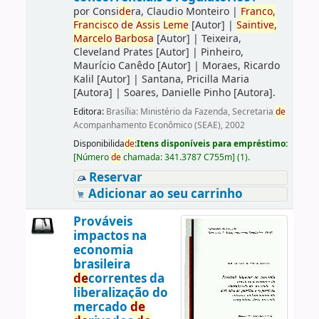
por
Consi
de
ra, Claudio Monteiro
|
Franco,
Francisco
de
Assis
Leme
[Autor]
|
Saintive,
Marcelo
Barbosa
[Autor]
|
Teixeira,
Cleveland Prates
[Autor]
|
Pinheiro,
Maurício Canêdo
[Autor]
|
Moraes, Ricardo
Kalil
[Autor]
|
Santana, Pricilla Maria
[Autora]
|
Soares, Danielle Pinho
[Autora]
.
Editora:
Brasília: Ministério da Fazenda, Secretaria
de
Acompanhamento Econômico (SEAE), 2002
Disponibilida
de
:
Itens disponíveis para empréstimo:
[
Número
de
chamada:
341.3787 C755m
]
(1).
Reservar
Adicionar ao seu carrinho
Prováveis
impactos na
economia
brasileira
de
correntes da
liberalização do
mercado
de