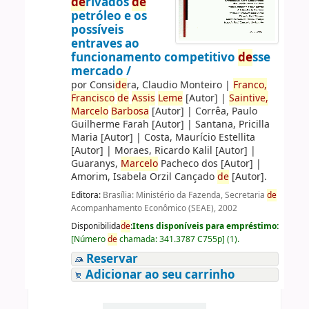
de
rivados
de
petróleo e os
possíveis
entraves ao
funcionamento competitivo
de
sse
mercado /
por
Consi
de
ra, Claudio Monteiro
|
Franco,
Francisco
de
Assis
Leme
[Autor]
|
Saintive,
Marcelo
Barbosa
[Autor]
|
Corrêa, Paulo
Guilherme Farah
[Autor]
|
Santana, Pricilla
Maria
[Autor]
|
Costa, Maurício Estellita
[Autor]
|
Moraes, Ricardo Kalil
[Autor]
|
Guaranys,
Marcelo
Pacheco dos
[Autor]
|
Amorim, Isabela Orzil Cançado
de
[Autor]
.
Editora:
Brasília: Ministério da Fazenda, Secretaria
de
Acompanhamento Econômico (SEAE), 2002
Disponibilida
de
:
Itens disponíveis para empréstimo:
[
Número
de
chamada:
341.3787 C755p
]
(1).
Reservar
Adicionar ao seu carrinho