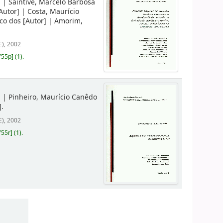
]
|
Saintive, Marcelo Barbosa
Autor]
|
Costa, Maurício
co dos
[Autor]
|
Amorim,
), 2002
755p
]
(1).
]
|
Pinheiro, Maurício Canêdo
]
.
), 2002
755r
]
(1).