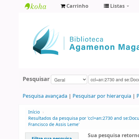
Carrinho
Listas
Biblioteca
Agamenon
Magalhães
Pesquisar
Pesquisa avançada
Pesquisar por hierarquia
P
Início
›
Resultados da pesquisa por 'ccl=an:2730 and se:Doc
Francisco de Assis Leme'
Sua pesquisa retorno
Filtre sua pesquisa