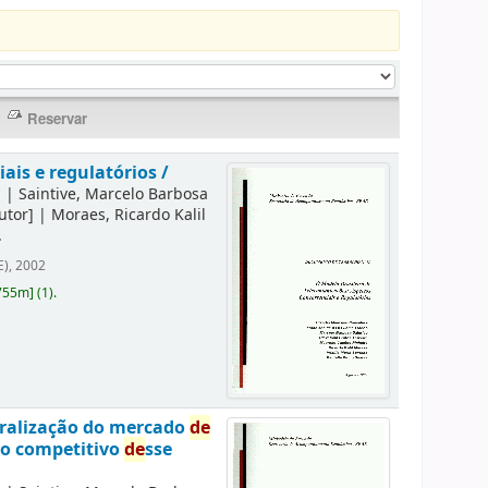
is e regulatórios /
]
|
Saintive, Marcelo Barbosa
utor]
|
Moraes, Ricardo Kalil
.
), 2002
755m
]
(1).
eralização do mercado
de
to competitivo
de
sse