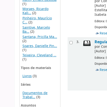
por
Con
(1)
[Autor]
Moraes, Ricardo
Estellit
Kali...
(2)
Isabela
Pinheiro, Maurício
Editora:
B
C...
(2)
Saintive, Marcelo
Disponibi
Ba...
(2)
Rese
Santana, Pricilla Ma...
(2)
Regula
3.
Soares, Danielle Pin...
por
Con
(1)
[Autor]
Teixeira, Cleveland ...
Editora:
B
(1)
Disponibi
Tipos de materiais
Rese
Livros
(3)
Séries
Documentos de
Trabal...
(3)
Assuntos