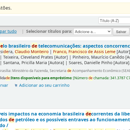
tões.
par tudo
|
Selecionar títulos para:
de
lo brasileiro
de
telecomunicações: aspectos concorrencia
si
de
ra,
Claudio
Monteiro
|
Franco,
Francisco
de
Assis
Leme
[Autor
|
Teixeira, Cleveland Prates
[Autor]
|
Pinheiro, Maurício Canêdo
[A
|
Santana, Pricilla Maria
[Autora]
|
Soares, Danielle Pinho
[Autora]
rasília: Ministério da Fazenda, Secretaria
de
Acompanhamento Econômico (SEAE
lida
de
:
Itens disponíveis para empréstimo:
[
Número
de
chamada:
341.3787 C
rvar
Adicionar ao seu carrinho
eis impactos na economia brasileira
de
correntes da lib
ados
de
petróleo e os possíveis entraves ao funcionamen
do /