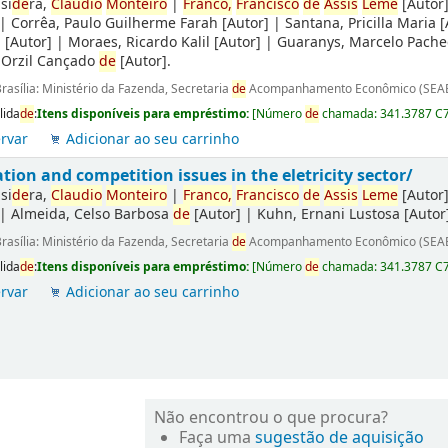
si
de
ra,
Claudio
Monteiro
|
Franco,
Francisco
de
Assis
Leme
[Autor
|
Corrêa, Paulo Guilherme Farah
[Autor]
|
Santana, Pricilla Maria
[
a
[Autor]
|
Moraes, Ricardo Kalil
[Autor]
|
Guaranys, Marcelo Pache
 Orzil Cançado
de
[Autor]
.
rasília: Ministério da Fazenda, Secretaria
de
Acompanhamento Econômico (SEAE
lida
de
:
Itens disponíveis para empréstimo:
[
Número
de
chamada:
341.3787 C
rvar
Adicionar ao seu carrinho
tion and competition issues in the eletricity sector/
si
de
ra,
Claudio
Monteiro
|
Franco,
Francisco
de
Assis
Leme
[Autor
|
Almeida, Celso Barbosa
de
[Autor]
|
Kuhn, Ernani Lustosa
[Autor
rasília: Ministério da Fazenda, Secretaria
de
Acompanhamento Econômico (SEAE
lida
de
:
Itens disponíveis para empréstimo:
[
Número
de
chamada:
341.3787 C
rvar
Adicionar ao seu carrinho
Não encontrou o que procura?
Faça uma
sugestão de aquisição