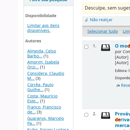
Desculpe, sem suges
Disponibilidade
Não realçar
Limitar aos itens
disponíveis.
Selecionar tudo
Lim
Autores
O mo
1.
Almeida, Celso
por
Con
Barbo...
(1)
[Autor]
Amorim, Isabela
[Autor]
Orzi...
(1)
Editora:
B
Considera, Claudio
M...
(3)
Disponibi
Corrêa, Paulo
Rese
Guilhe...
(1)
Costa, Maurício
Este...
(1)
Franco, Francisco
de...
(3)
Prováv
2.
Guaranys, Marcelo
de
riv
Pa...
(1)
merca
Kuhn, Ernani Lustosa