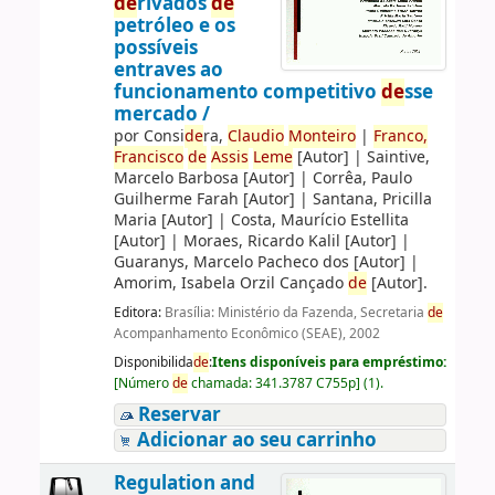
de
rivados
de
petróleo e os
possíveis
entraves ao
funcionamento competitivo
de
sse
mercado /
por
Consi
de
ra,
Claudio
Monteiro
|
Franco,
Francisco
de
Assis
Leme
[Autor]
|
Saintive,
Marcelo Barbosa
[Autor]
|
Corrêa, Paulo
Guilherme Farah
[Autor]
|
Santana, Pricilla
Maria
[Autor]
|
Costa, Maurício Estellita
[Autor]
|
Moraes, Ricardo Kalil
[Autor]
|
Guaranys, Marcelo Pacheco dos
[Autor]
|
Amorim, Isabela Orzil Cançado
de
[Autor]
.
Editora:
Brasília: Ministério da Fazenda, Secretaria
de
Acompanhamento Econômico (SEAE), 2002
Disponibilida
de
:
Itens disponíveis para empréstimo:
[
Número
de
chamada:
341.3787 C755p
]
(1).
Reservar
Adicionar ao seu carrinho
Regulation and