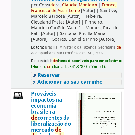
por
Consi
de
ra,
Claudio
Monteiro
|
Franco,
Francisco
de
Assis
Leme
[Autor]
|
Saintive,
Marcelo Barbosa
[Autor]
|
Teixeira,
Cleveland Prates
[Autor]
|
Pinheiro,
Maurício Canêdo
[Autor]
|
Moraes, Ricardo
Kalil
[Autor]
|
Santana, Pricilla Maria
[Autora]
|
Soares, Danielle Pinho
[Autora]
.
Editora:
Brasília: Ministério da Fazenda, Secretaria
de
Acompanhamento Econômico (SEAE), 2002
Disponibilida
de
:
Itens disponíveis para empréstimo:
[
Número
de
chamada:
341.3787 C755m
]
(1).
Reservar
Adicionar ao seu carrinho
Prováveis
impactos na
economia
brasileira
de
correntes da
liberalização do
mercado
de