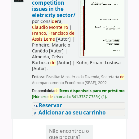
competition
issues in the
eletricity sector/
por
Consi
de
ra,
Claudio
Monteiro
|
Franco,
Francisco
de
Assis
Leme
[Autor]
|
Pinheiro, Maurício
Canêdo
[Autor]
|
Almeida, Celso
Barbosa
de
[Autor]
|
Kuhn, Ernani Lustosa
[Autor]
.
Editora:
Brasília: Ministério da Fazenda, Secretaria
de
Acompanhamento Econômico (SEAE), 2002
Disponibilida
de
:
Itens disponíveis para empréstimo:
[
Número
de
chamada:
341.3787 C755r
]
(1).
Reservar
Adicionar ao seu carrinho
Não encontrou o
que procura?