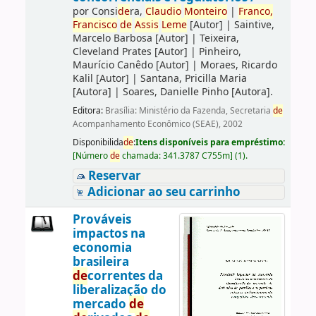
por
Consi
de
ra,
Claudio
Monteiro
|
Franco,
Francisco
de
Assis
Leme
[Autor]
|
Saintive,
Marcelo Barbosa
[Autor]
|
Teixeira,
Cleveland Prates
[Autor]
|
Pinheiro,
Maurício Canêdo
[Autor]
|
Moraes, Ricardo
Kalil
[Autor]
|
Santana, Pricilla Maria
[Autora]
|
Soares, Danielle Pinho
[Autora]
.
Editora:
Brasília: Ministério da Fazenda, Secretaria
de
Acompanhamento Econômico (SEAE), 2002
Disponibilida
de
:
Itens disponíveis para empréstimo:
[
Número
de
chamada:
341.3787 C755m
]
(1).
Reservar
Adicionar ao seu carrinho
Prováveis
impactos na
economia
brasileira
de
correntes da
liberalização do
mercado
de