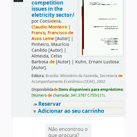
competition
issues in the
eletricity sector/
por
Consi
de
ra,
Claudio
Monteiro
|
Franco,
Francisco
de
Assis
Leme
[Autor]
|
Pinheiro, Maurício
Canêdo
[Autor]
|
Almeida, Celso
Barbosa
de
[Autor]
|
Kuhn, Ernani Lustosa
[Autor]
.
Editora:
Brasília: Ministério da Fazenda, Secretaria
de
Acompanhamento Econômico (SEAE), 2002
Disponibilida
de
:
Itens disponíveis para empréstimo:
[
Número
de
chamada:
341.3787 C755r
]
(1).
Reservar
Adicionar ao seu carrinho
Não encontrou o
que procura?