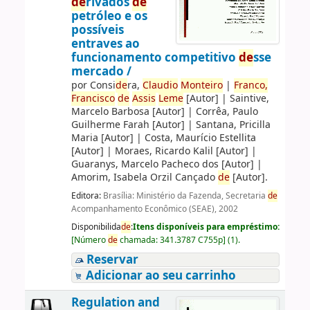
de
rivados
de
petróleo e os
possíveis
entraves ao
funcionamento competitivo
de
sse
mercado /
por
Consi
de
ra,
Claudio
Monteiro
|
Franco,
Francisco
de
Assis
Leme
[Autor]
|
Saintive,
Marcelo Barbosa
[Autor]
|
Corrêa, Paulo
Guilherme Farah
[Autor]
|
Santana, Pricilla
Maria
[Autor]
|
Costa, Maurício Estellita
[Autor]
|
Moraes, Ricardo Kalil
[Autor]
|
Guaranys, Marcelo Pacheco dos
[Autor]
|
Amorim, Isabela Orzil Cançado
de
[Autor]
.
Editora:
Brasília: Ministério da Fazenda, Secretaria
de
Acompanhamento Econômico (SEAE), 2002
Disponibilida
de
:
Itens disponíveis para empréstimo:
[
Número
de
chamada:
341.3787 C755p
]
(1).
Reservar
Adicionar ao seu carrinho
Regulation and