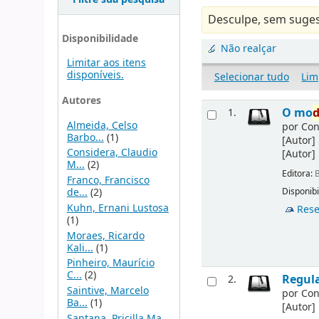
Desculpe, sem suges
Disponibilidade
Não realçar
Limitar aos itens
disponíveis.
Selecionar tudo
Lim
Autores
O mo
1.
Almeida, Celso
por
Con
Barbo...
(1)
[Autor]
Considera, Claudio
[Autor]
M...
(2)
Editora:
B
Franco, Francisco
de...
(2)
Disponibi
Kuhn, Ernani Lustosa
Rese
(1)
Moraes, Ricardo
Kali...
(1)
Pinheiro, Maurício
C...
(2)
Regula
2.
Saintive, Marcelo
por
Con
Ba...
(1)
[Autor]
Santana, Pricilla Ma...