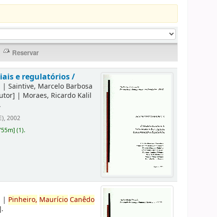
is e regulatórios /
]
|
Saintive, Marcelo Barbosa
utor]
|
Moraes, Ricardo Kalil
.
), 2002
755m
]
(1).
]
|
Pinheiro,
Maurício
Canêdo
]
.