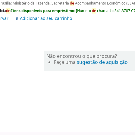
rasília: Ministério da Fazenda, Secretaria
de
Acompanhamento Econômico (SEAE
lida
de
:
Itens disponíveis para empréstimo:
[
Número
de
chamada:
341.3787 C
rvar
Adicionar ao seu carrinho
Não encontrou o que procura?
Faça uma
sugestão de aquisição