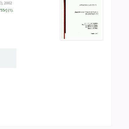
), 2002
755r
]
(1).