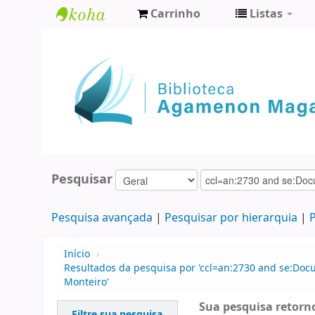
Carrinho
Listas
Biblioteca
Agamenon
Magalhães
Pesquisar
Pesquisa avançada
Pesquisar por hierarquia
P
Início
›
Resultados da pesquisa por 'ccl=an:2730 and se:Doc
Monteiro'
Sua pesquisa retorno
Filtre sua pesquisa