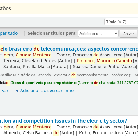
tões.
par tudo
|
Selecionar títulos para:
de
lo brasileiro
de
telecomunicações: aspectos concorrencia
si
de
ra,
Claudio
Monteiro
|
Franco, Francisco
de
Assis Leme
[Autor
|
Teixeira, Cleveland Prates
[Autor]
|
Pinheiro,
Maurício
Canêdo
[A
|
Santana, Pricilla Maria
[Autora]
|
Soares, Danielle Pinho
[Autora]
rasília: Ministério da Fazenda, Secretaria
de
Acompanhamento Econômico (SEAE
lida
de
:
Itens disponíveis para empréstimo:
[
Número
de
chamada:
341.3787 C
rvar
Adicionar ao seu carrinho
tion and competition issues in the eletricity sector/
si
de
ra,
Claudio
Monteiro
|
Franco, Francisco
de
Assis Leme
[Autor
|
Almeida, Celso Barbosa
de
[Autor]
|
Kuhn, Ernani Lustosa
[Autor