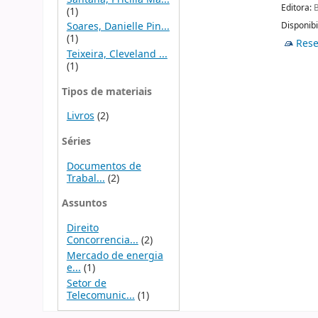
Editora:
B
(1)
Disponibi
Soares, Danielle Pin...
(1)
Rese
Teixeira, Cleveland ...
(1)
Tipos de materiais
Livros
(2)
Séries
Documentos de
Trabal...
(2)
Assuntos
Direito
Concorrencia...
(2)
Mercado de energia
e...
(1)
Setor de
Telecomunic...
(1)