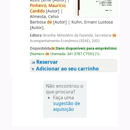
Assis Leme
[Autor]
|
Pinheiro,
Maurício
Canêdo
[Autor]
|
Almeida, Celso
Barbosa
de
[Autor]
|
Kuhn, Ernani Lustosa
[Autor]
.
Editora:
Brasília: Ministério da Fazenda, Secretaria
de
Acompanhamento Econômico (SEAE), 2002
Disponibilida
de
:
Itens disponíveis para empréstimo:
[
Número
de
chamada:
341.3787 C755r
]
(1).
Reservar
Adicionar ao seu carrinho
Não encontrou o
que procura?
Faça uma
sugestão de
aquisição