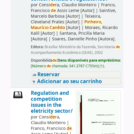
por
Consi
de
ra, Claudio Monteiro
|
Franco,
Francisco
de
Assis Leme
[Autor]
|
Saintive,
Marcelo Barbosa
[Autor]
|
Teixeira,
Cleveland Prates
[Autor]
|
Pinheiro,
Maurício
Canêdo
[Autor]
|
Moraes, Ricardo
Kalil
[Autor]
|
Santana, Pricilla Maria
[Autora]
|
Soares, Danielle Pinho
[Autora]
.
Editora:
Brasília: Ministério da Fazenda, Secretaria
de
Acompanhamento Econômico (SEAE), 2002
Disponibilida
de
:
Itens disponíveis para empréstimo:
[
Número
de
chamada:
341.3787 C755m
]
(1).
Reservar
Adicionar ao seu carrinho
Regulation and
competition
issues in the
eletricity sector/
por
Consi
de
ra,
Claudio Monteiro
|
Franco, Francisco
de