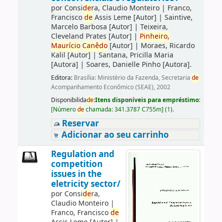
por
Consi
de
ra, Claudio Monteiro
|
Franco,
Francisco
de
Assis Leme
[Autor]
|
Saintive,
Marcelo Barbosa
[Autor]
|
Teixeira,
Cleveland Prates
[Autor]
|
Pinheiro,
Maurício
Canêdo
[Autor]
|
Moraes, Ricardo
Kalil
[Autor]
|
Santana, Pricilla Maria
[Autora]
|
Soares, Danielle Pinho
[Autora]
.
Editora:
Brasília: Ministério da Fazenda, Secretaria
de
Acompanhamento Econômico (SEAE), 2002
Disponibilida
de
:
Itens disponíveis para empréstimo:
[
Número
de
chamada:
341.3787 C755m
]
(1).
Reservar
Adicionar ao seu carrinho
Regulation and
competition
issues in the
eletricity sector/
por
Consi
de
ra,
Claudio Monteiro
|
Franco, Francisco
de