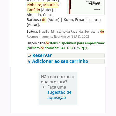
Assis Leme
[Autor]
|
Pinheiro,
Maurício
Canêdo
[Autor]
|
Almeida, Celso
Barbosa
de
[Autor]
|
Kuhn, Ernani Lustosa
[Autor]
.
Editora:
Brasília: Ministério da Fazenda, Secretaria
de
Acompanhamento Econômico (SEAE), 2002
Disponibilida
de
:
Itens disponíveis para empréstimo:
[
Número
de
chamada:
341.3787 C755r
]
(1).
Reservar
Adicionar ao seu carrinho
Não encontrou o
que procura?
Faça uma
sugestão de
aquisição