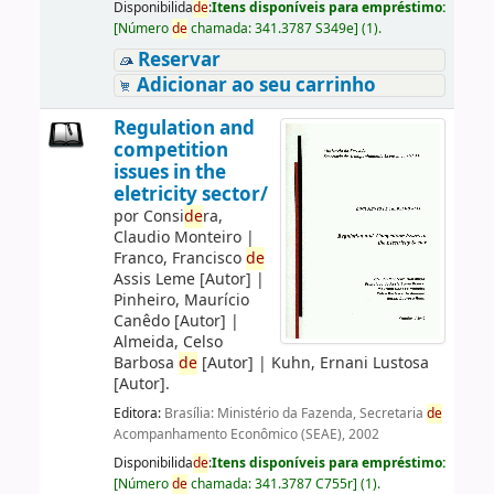
Disponibilida
de
:
Itens disponíveis para empréstimo:
[
Número
de
chamada:
341.3787 S349e
]
(1).
Reservar
Adicionar ao seu carrinho
Regulation and
competition
issues in the
eletricity sector/
por
Consi
de
ra,
Claudio Monteiro
|
Franco, Francisco
de
Assis Leme
[Autor]
|
Pinheiro, Maurício
Canêdo
[Autor]
|
Almeida, Celso
Barbosa
de
[Autor]
|
Kuhn, Ernani Lustosa
[Autor]
.
Editora:
Brasília: Ministério da Fazenda, Secretaria
de
Acompanhamento Econômico (SEAE), 2002
Disponibilida
de
:
Itens disponíveis para empréstimo:
[
Número
de
chamada:
341.3787 C755r
]
(1).