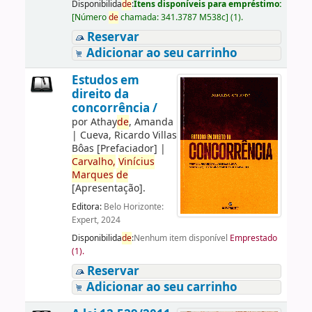
Disponibilida
de
:
Itens disponíveis para empréstimo:
[
Número
de
chamada:
341.3787 M538c
]
(1).
Reservar
Adicionar ao seu carrinho
Estudos em
direito da
concorrência /
por
Athay
de
, Amanda
|
Cueva, Ricardo Villas
Bôas
[Prefaciador]
|
Carvalho,
Vinícius
Marques
de
[Apresentação]
.
Editora:
Belo Horizonte:
Expert, 2024
Disponibilida
de
:
Nenhum item disponível
Emprestado
(1).
Reservar
Adicionar ao seu carrinho