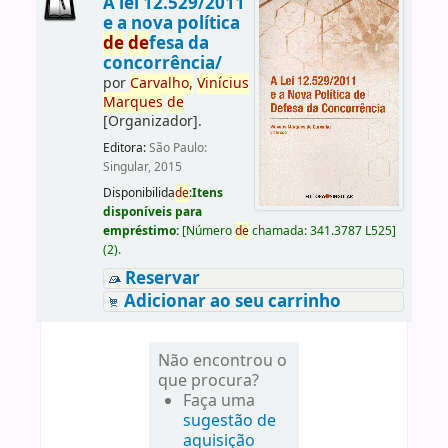
A lei 12.529/2011
e a nova política
de
de
fesa da
concorrência/
por
Carvalho,
Vinícius
Marques
de
[Organizador]
.
Editora:
São Paulo:
Singular, 2015
Disponibilida
de
:
Itens
disponíveis para
empréstimo:
[
Número
de
chamada:
341.3787 L525
]
(2).
Reservar
Adicionar ao seu carrinho
Não encontrou o
que procura?
Faça uma
sugestão de
aquisição