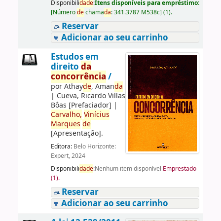
Disponibili
da
de
:
Itens disponíveis para empréstimo:
[
Número
de
chama
da
:
341.3787 M538c
]
(1).
Reservar
Adicionar ao seu carrinho
Estudos em
direito
da
concorrência
/
por
Athay
de
, Aman
da
|
Cueva, Ricardo Villas
Bôas
[Prefaciador]
|
Carvalho,
Vinícius
Marques
de
[Apresentação]
.
Editora:
Belo Horizonte:
Expert, 2024
Disponibili
da
de
:
Nenhum item disponível
Emprestado
(1).
Reservar
Adicionar ao seu carrinho