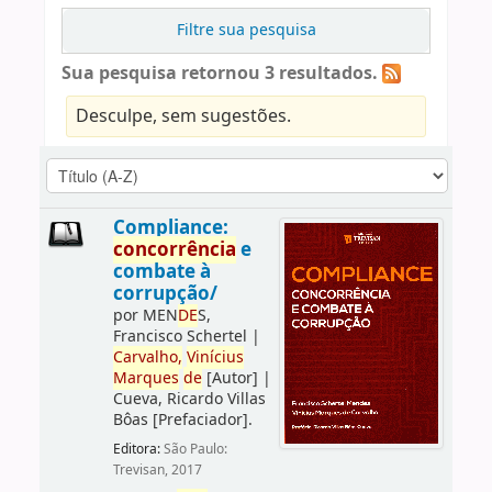
Filtre sua pesquisa
Sua pesquisa retornou 3 resultados.
Desculpe, sem sugestões.
Compliance:
concorrência
e
combate à
corrupção/
por
MEN
DE
S,
Francisco Schertel
|
Carvalho,
Vinícius
Marques
de
[Autor]
|
Cueva, Ricardo Villas
Bôas
[Prefaciador]
.
Editora:
São Paulo:
Trevisan, 2017