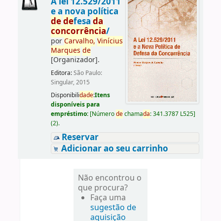
A lei 12.529/2011
e a nova política
de
de
fesa
da
concorrência
/
por
Carvalho,
Vinícius
Marques
de
[Organizador]
.
Editora:
São Paulo:
Singular, 2015
Disponibili
da
de
:
Itens
disponíveis para
empréstimo:
[
Número
de
chama
da
:
341.3787 L525
]
(2).
Reservar
Adicionar ao seu carrinho
Não encontrou o
que procura?
Faça uma
sugestão de
aquisição