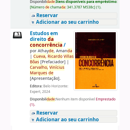
Disponibili
da
de
:
Itens disponíveis para empréstimo:
[
Número
de
chama
da
:
341.3787 M538c
]
(1).
Reservar
Adicionar ao seu carrinho
Estudos em
direito
da
concorrência
/
por
Athay
de
, Aman
da
|
Cueva,
Ricardo
Villas
Bôas
[Prefaciador]
|
Carvalho,
Vinícius
Marques
de
[Apresentação]
.
Editora:
Belo Horizonte:
Expert, 2024
Disponibili
da
de
:
Nenhum item disponível
Emprestado
(1).
Reservar
Adicionar ao seu carrinho