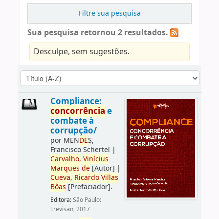
Filtre sua pesquisa
Sua pesquisa retornou 2 resultados.
Desculpe, sem sugestões.
Compliance:
concorrência
e
combate à
corrupção/
por
MEN
DE
S,
Francisco Schertel
|
Carvalho,
Vinícius
Marques
de
[Autor]
|
Cueva,
Ricardo
Villas
Bôas
[Prefaciador]
.
Editora:
São Paulo:
Trevisan, 2017