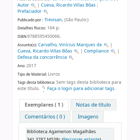
Autor
|
Cueva, Ricardo Villas Bôas
;
Prefaciador
Trevisan,
(São Paulo:)
Publicado por :
164 p.
Detalhes físicos:
9788595450066.
ISBN:
Carvalho, Vinícius Marques de
|
Assunto(s):
Cueva, Ricardo Villas Bôas
|
Compliance
|
Defesa da concorrência
2017
Ano:
Livros
Tipo de Material:
Sem tags desta biblioteca para
Tags desta biblioteca:
este título.
Faça o login para adicionar tags.
Exemplares
( 1 )
Notas de título
Comentários ( 0 )
Imagens
Biblioteca Agamenon Magalhães
341.3787 M538c (
Percorrer estante
)