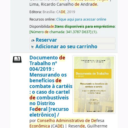
Lima, Ricardo Carvalho
de
Andra
de
.
Editora:
Brasília: CA
DE
, 2019
Recursos online:
Clique aqui para acessar online
Disponibilida
de
:
Itens disponíveis para empréstimo:
[
Número
de
chamada:
341.3787 D637
]
(1).
Reservar
Adicionar ao seu carrinho
Documento
de
Trabalho nº
004/2019 :
Mensurando os
benefícios
de
combate à cartéis
: o caso do cartel
de
combustíveis
no Distrito
Fe
de
ral [recurso
eletrônico] /
por
Conselho
Administrativo
de
De
fesa
Econômica
(CA
DE
)
|
Resen
de
, Guilherme