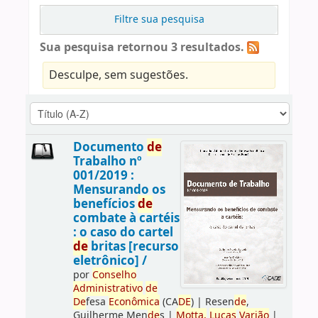
Filtre sua pesquisa
Sua pesquisa retornou 3 resultados.
Desculpe, sem sugestões.
Documento
de
Trabalho nº
001/2019 :
Mensurando os
benefícios
de
combate à cartéis
: o caso do cartel
de
britas [recurso
eletrônico] /
por
Conselho
Administrativo
de
De
fesa
Econômica
(CA
DE
)
|
Resen
de
,
Guilherme Men
de
s
|
Motta,
Lucas
Varjão
|