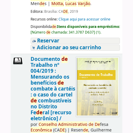
Men
de
s
|
Motta,
Lucas
Varjão
.
Editora:
Brasília: CA
DE
, 2019
Recursos online:
Clique aqui para acessar online
Disponibilida
de
:
Itens disponíveis para empréstimo:
[
Número
de
chamada:
341.3787 D637
]
(1).
Reservar
Adicionar ao seu carrinho
Documento
de
Trabalho nº
004/2019 :
Mensurando os
benefícios
de
combate à cartéis
: o caso do cartel
de
combustíveis
no Distrito
Fe
de
ral [recurso
eletrônico] /
por
Conselho
Administrativo
de
De
fesa
Econômica
(CA
DE
)
|
Resen
de
, Guilherme