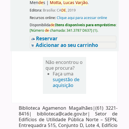
Men
de
s
|
Motta,
Lucas
Varjão
.
Editora:
Brasília: CA
DE
, 2019
Recursos online:
Clique aqui para acessar online
Disponibilida
de
:
Itens disponíveis para empréstimo:
[
Número
de
chamada:
341.3787 D637
]
(1).
Reservar
Adicionar ao seu carrinho
Não encontrou o
que procura?
Faça uma
sugestão de
aquisição
Biblioteca Agamenon Magalhães|(61) 3221-
8416| biblioteca@cade.gov.br| Setor de
Edifícios de Utilidade Pública Norte – SEPN,
Entrequadra 515, Conjunto D, Lote 4, Edifício