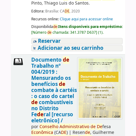
Pinto, Thiago Luis do Santos.
Editora:
Brasília: CA
DE
, 2020
Recursos online:
Clique aqui para acessar online
Disponibilida
de
:
Itens disponíveis para empréstimo:
[
Número
de
chamada:
341.3787 D637
]
(1).
Reservar
Adicionar ao seu carrinho
Documento
de
Trabalho nº
004/2019 :
Mensurando os
benefícios
de
combate à cartéis
: o caso do cartel
de
combustíveis
no Distrito
Fe
de
ral [recurso
eletrônico] /
por
Conselho
Administrativo
de
De
fesa
Econômica
(CA
DE
)
|
Resen
de
, Guilherme