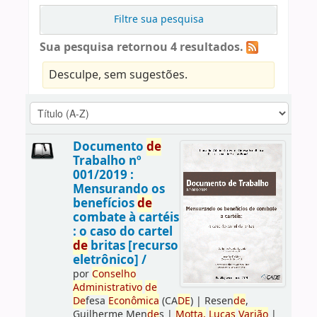
Filtre sua pesquisa
Sua pesquisa retornou 4 resultados.
Desculpe, sem sugestões.
Documento
de
Trabalho nº
001/2019 :
Mensurando os
benefícios
de
combate à cartéis
: o caso do cartel
de
britas [recurso
eletrônico] /
por
Conselho
Administrativo
de
De
fesa
Econômica
(CA
DE
)
|
Resen
de
,
Guilherme Men
de
s
|
Motta,
Lucas
Varjão
|