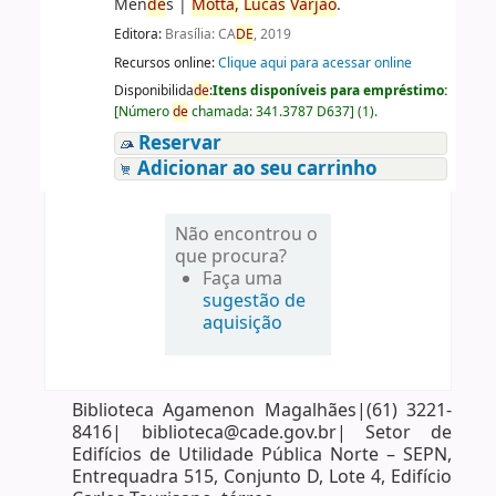
Men
de
s
|
Motta,
Lucas
Varjão
.
Editora:
Brasília: CA
DE
, 2019
Recursos online:
Clique aqui para acessar online
Disponibilida
de
:
Itens disponíveis para empréstimo:
[
Número
de
chamada:
341.3787 D637
]
(1).
Reservar
Adicionar ao seu carrinho
Não encontrou o
que procura?
Faça uma
sugestão de
aquisição
Biblioteca Agamenon Magalhães|(61) 3221-
8416| biblioteca@cade.gov.br| Setor de
Edifícios de Utilidade Pública Norte – SEPN,
Entrequadra 515, Conjunto D, Lote 4, Edifício