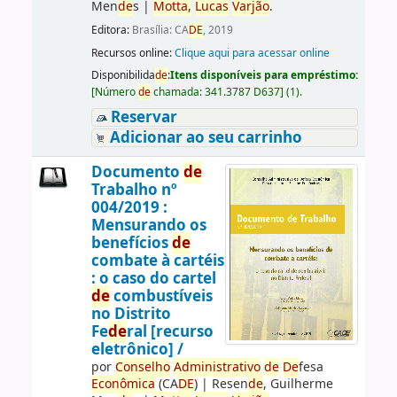
Men
de
s
|
Motta,
Lucas
Varjão
.
Editora:
Brasília: CA
DE
, 2019
Recursos online:
Clique aqui para acessar online
Disponibilida
de
:
Itens disponíveis para empréstimo:
[
Número
de
chamada:
341.3787 D637
]
(1).
Reservar
Adicionar ao seu carrinho
Documento
de
Trabalho nº
004/2019 :
Mensurando os
benefícios
de
combate à cartéis
: o caso do cartel
de
combustíveis
no Distrito
Fe
de
ral [recurso
eletrônico] /
por
Conselho
Administrativo
de
De
fesa
Econômica
(CA
DE
)
|
Resen
de
, Guilherme