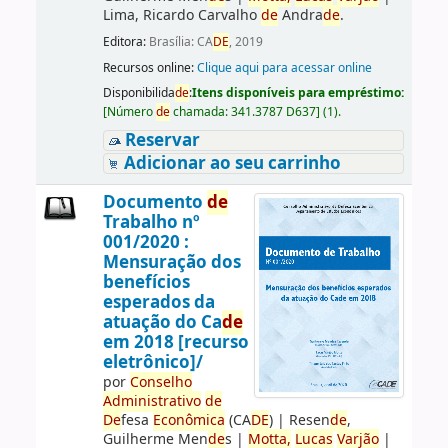
Lima, Ricardo Carvalho
de
Andra
de
.
Editora:
Brasília: CA
DE
, 2019
Recursos online:
Clique aqui para acessar online
Disponibilida
de
:
Itens disponíveis para empréstimo:
[
Número
de
chamada:
341.3787 D637
]
(1).
Reservar
Adicionar ao seu carrinho
Documento
de
Trabalho nº
001/2020 :
Mensuração dos
benefícios
esperados da
atuação do Ca
de
em 2018 [recurso
eletrônico]/
por
Conselho
Administrativo
de
De
fesa
Econômica
(CA
DE
)
|
Resen
de
,
Guilherme Men
de
s
|
Motta,
Lucas
Varjão
|