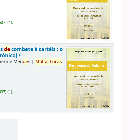
637
]
(1).
os
de
combate à cartéis : o
rônico] /
lherme Men
de
s
|
Motta,
Lucas
637
]
(1).