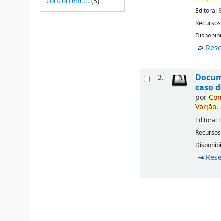
concorrênc...
(3)
Editora:
B
Recursos
Disponibi
Rese
Docu
3.
caso d
por
Con
Varjão
.
Editora:
B
Recursos
Disponibi
Rese