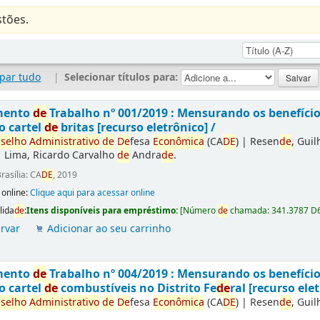
tões.
par tudo
|
Selecionar títulos para:
mento
de
Trabalho nº 001/2019 : Mensurando os benefíci
o cartel
de
britas [recurso eletrônico] /
selho
Administrativo
de
De
fesa
Econômica
(CA
DE
)
|
Resen
de
, Gui
|
Lima, Ricardo Carvalho
de
Andra
de
.
rasília: CA
DE
, 2019
 online:
Clique aqui para acessar online
lida
de
:
Itens disponíveis para empréstimo:
[
Número
de
chamada:
341.3787 D
rvar
Adicionar ao seu carrinho
mento
de
Trabalho nº 004/2019 : Mensurando os benefíci
o cartel
de
combustíveis no Distrito Fe
de
ral [recurso elet
selho
Administrativo
de
De
fesa
Econômica
(CA
DE
)
|
Resen
de
, Gui