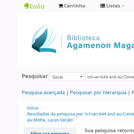
Carrinho
Listas
Biblioteca
Agamenon
Magalhães
Pesquisar
Pesquisa avançada
Pesquisar por hierarquia
P
Início
›
Resultados da pesquisa por 'ccl=an:644 and au:Con
au:Motta, Lucas Varjão'
Sua pesquisa retorno
Filtre sua pesquisa