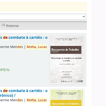
os
de
combate à cartéis : o
lherme Men
de
s
|
Motta,
Lucas
637
]
(1).
os
de
combate à cartéis : o
rônico] /
lherme Men
de
s
|
Motta,
Lucas