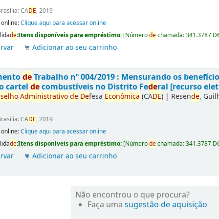
rasília: CA
DE
, 2019
 online:
Clique aqui para acessar online
lida
de
:
Itens disponíveis para empréstimo:
[
Número
de
chamada:
341.3787 D
rvar
Adicionar ao seu carrinho
mento
de
Trabalho nº 004/2019 : Mensurando os benefíci
o cartel
de
combustíveis no Distrito Fe
de
ral [recurso elet
selho
Administrativo
de
De
fesa
Econômica
(CA
DE
)
|
Resen
de
, Gui
rasília: CA
DE
, 2019
 online:
Clique aqui para acessar online
lida
de
:
Itens disponíveis para empréstimo:
[
Número
de
chamada:
341.3787 D
rvar
Adicionar ao seu carrinho
Não encontrou o que procura?
Faça uma
sugestão de aquisição