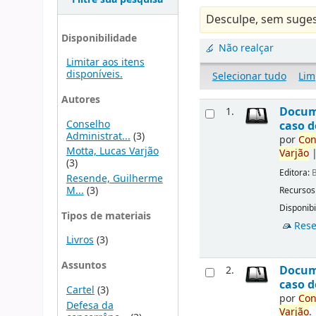
Desculpe, sem suges
Disponibilidade
Não realçar
Limitar aos itens
disponíveis.
Selecionar tudo
Lim
Autores
Docu
1.
Conselho
caso d
Administrat...
(3)
por
Con
Motta, Lucas Varjão
Varjão
(3)
Editora:
B
Resende, Guilherme
M...
(3)
Recursos
Disponibi
Tipos de materiais
Rese
Livros
(3)
Assuntos
Docu
2.
caso d
Cartel
(3)
por
Con
Defesa da
Varjão
.