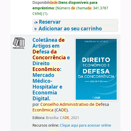
Disponibili
da
de
:
Itens disponíveis para
empréstimo:
[
Número
de
chama
da
:
341.3787
C694
]
(1).
Reservar
Adicionar ao seu carrinho
Coletânea
de
Artigos em
De
fesa
da
Concorrência
e
Direito
Econômico
:
Mercado
Médico-
Hospitalar e
Economia
Digital.
por
Conselho
Administrativo
de
De
fesa
Econômica
(CA
DE
).
Editora:
Brasília: CA
DE
, 2021
Recursos online:
Clique aqui para acessar online