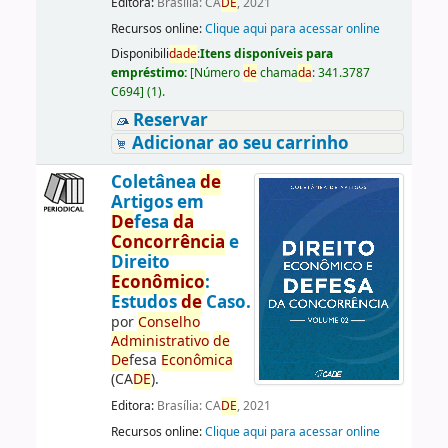
Editora:
Brasília: CA
DE
, 2021
Recursos online:
Clique aqui para acessar online
Disponibili
da
de
:
Itens disponíveis para
empréstimo:
[
Número
de
chama
da
:
341.3787
C694
]
(1).
Reservar
Adicionar ao seu carrinho
Coletânea
de
Artigos em
De
fesa
da
Concorrência
e
Direito
Econômico
:
Estudos
de
Caso.
por
Conselho
Administrativo
de
De
fesa
Econômica
(CA
DE
).
Editora:
Brasília: CA
DE
, 2021
Recursos online:
Clique aqui para acessar online