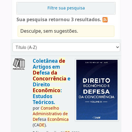
Filtre sua pesquisa
Sua pesquisa retornou 3 resultados.
Desculpe, sem sugestões.
Coletânea
de
Artigos em
De
fesa
da
Concorrência
e
Direito
Econômico
:
Estudos
Teóricos.
por
Conselho
Administrativo
de
De
fesa
Econômica
(CA
DE
).