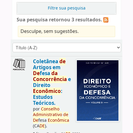
Filtre sua pesquisa
Sua pesquisa retornou 3 resultados.
Desculpe, sem sugestões.
Coletânea
de
Artigos em
De
fesa
da
Concorrência
e
Direito
Econômico
:
Estudos
Teóricos.
por
Conselho
Administrativo
de
De
fesa
Econômica
(CA
DE
).