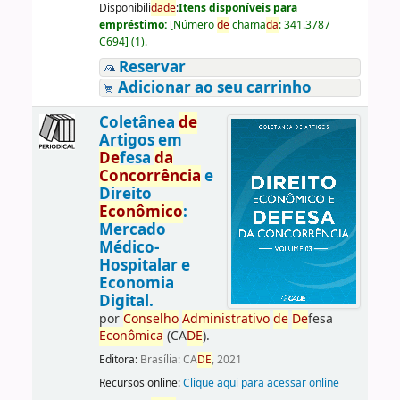
Disponibili
da
de
:
Itens disponíveis para
empréstimo:
[
Número
de
chama
da
:
341.3787
C694
]
(1).
Reservar
Adicionar ao seu carrinho
Coletânea
de
Artigos em
De
fesa
da
Concorrência
e
Direito
Econômico
:
Mercado
Médico-
Hospitalar e
Economia
Digital.
por
Conselho
Administrativo
de
De
fesa
Econômica
(CA
DE
).
Editora:
Brasília: CA
DE
, 2021
Recursos online:
Clique aqui para acessar online