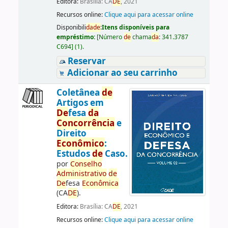
Editora:
Brasília: CA
DE
, 2021
Recursos online:
Clique aqui para acessar online
Disponibili
da
de
:
Itens disponíveis para
empréstimo:
[
Número
de
chama
da
:
341.3787
C694
]
(1).
Reservar
Adicionar ao seu carrinho
Coletânea
de
Artigos em
De
fesa
da
Concorrência
e
Direito
Econômico
:
Estudos
de
Caso.
por
Conselho
Administrativo
de
De
fesa
Econômica
(CA
DE
).
Editora:
Brasília: CA
DE
, 2021
Recursos online:
Clique aqui para acessar online