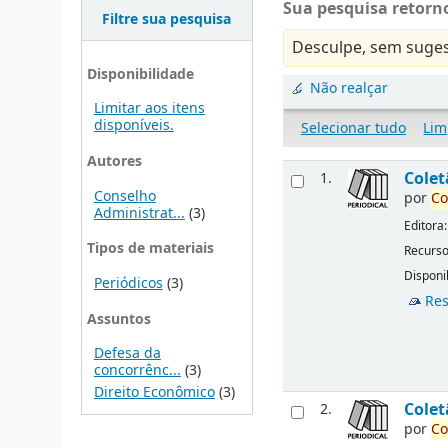
Sua pesquisa retorno
Filtre sua pesquisa
Desculpe, sem suges
Disponibilidade
Não realçar
Limitar aos itens
disponíveis.
Selecionar tudo
Lim
Autores
Cole
1.
Conselho
por
Co
Administrat...
(3)
Editora
Tipos de materiais
Recurso
Disponib
Periódicos
(3)
Res
Assuntos
Defesa da
concorrênc...
(3)
Direito Econômico
(3)
Cole
2.
por
Co