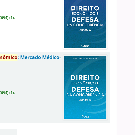
C694
]
(1).
onômico
: Mercado Médico-
C694
]
(1).