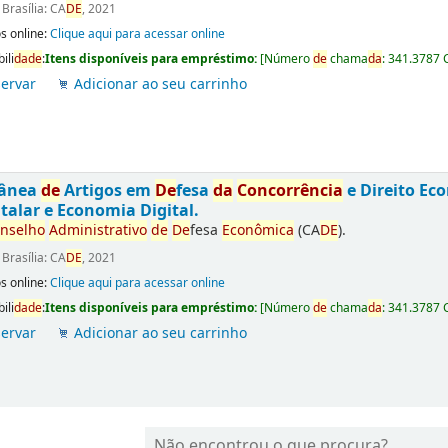
:
Brasília: CA
DE
, 2021
s online:
Clique aqui para acessar online
ili
da
de
:
Itens disponíveis para empréstimo:
[
Número
de
chama
da
:
341.3787 
ervar
Adicionar ao seu carrinho
tânea
de
Artigos em
De
fesa
da
Concorrência
e Direito Ec
talar e Economia Digital.
nselho
Administrativo
de
De
fesa
Econômica
(CA
DE
).
:
Brasília: CA
DE
, 2021
s online:
Clique aqui para acessar online
ili
da
de
:
Itens disponíveis para empréstimo:
[
Número
de
chama
da
:
341.3787 
ervar
Adicionar ao seu carrinho
Não encontrou o que procura?