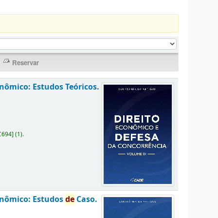
onômico: Estudos Teóricos.
C694
]
(1).
onômico: Estudos
de
Caso.