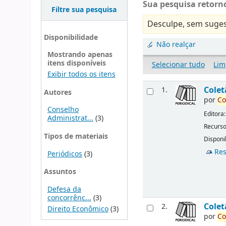
Sua pesquisa retorno
Filtre sua pesquisa
Desculpe, sem suges
Disponibilidade
Não realçar
Mostrando apenas
itens disponíveis
Selecionar tudo
Lim
Exibir todos os itens
Cole
1.
Autores
por
Co
Conselho
Editora
Administrat...
(3)
Recurso
Tipos de materiais
Disponib
Res
Periódicos
(3)
Assuntos
Defesa da
concorrênc...
(3)
Cole
2.
Direito Econômico
(3)
por
Co