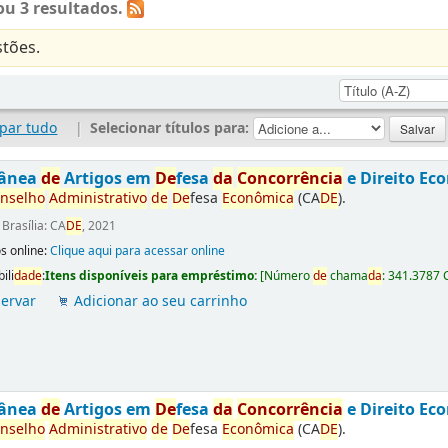
u 3 resultados.
tões.
par tudo
|
Selecionar títulos para:
tânea
de
Artigos em
De
fesa
da
Concorrência
e Direito Ec
nselho
Administrativo
de
De
fesa
Econômica
(CA
DE
).
:
Brasília: CA
DE
, 2021
s online:
Clique aqui para acessar online
ili
da
de
:
Itens disponíveis para empréstimo:
[
Número
de
chama
da
:
341.3787 
ervar
Adicionar ao seu carrinho
tânea
de
Artigos em
De
fesa
da
Concorrência
e Direito Ec
nselho
Administrativo
de
De
fesa
Econômica
(CA
DE
).