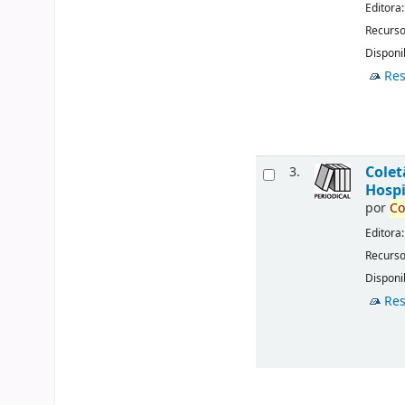
Editora
Recurso
Disponib
Res
Cole
3.
Hospi
por
Co
Editora
Recurso
Disponib
Res