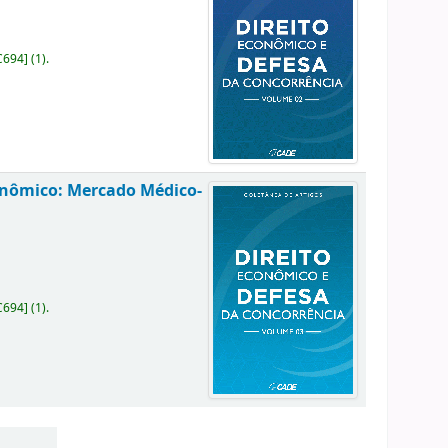
C694
]
(1).
onômico: Mercado Médico-
C694
]
(1).