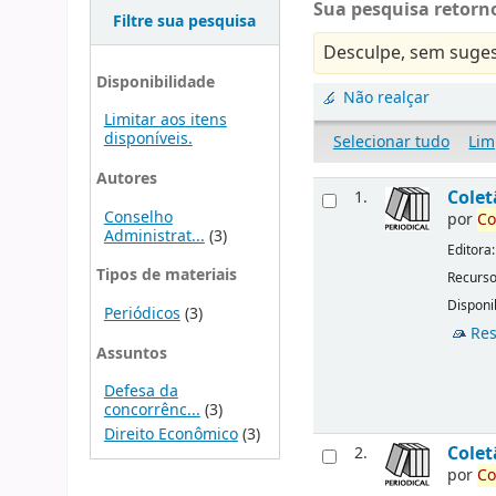
Sua pesquisa retorno
Filtre sua pesquisa
Desculpe, sem suges
Disponibilidade
Não realçar
Limitar aos itens
disponíveis.
Selecionar tudo
Lim
Autores
Cole
1.
Conselho
por
Co
Administrat...
(3)
Editora
Tipos de materiais
Recurso
Disponib
Periódicos
(3)
Res
Assuntos
Defesa da
concorrênc...
(3)
Direito Econômico
(3)
Cole
2.
por
Co