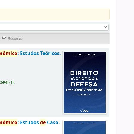
onômico
: Estudos Teóricos.
C694
]
(1).
onômico
: Estudos
de
Caso.