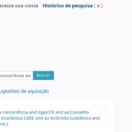
Acesse sua conta
Histórico de pesquisa
[
x
]
Buscar
ugestões de aquisição
a concorrência and itype:CR and au:Conselho
a Econômica CADE and su-to:Direito Econômico and
0) )'