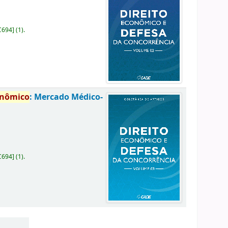
C694
]
(1).
onômico
: Mercado Médico-
C694
]
(1).