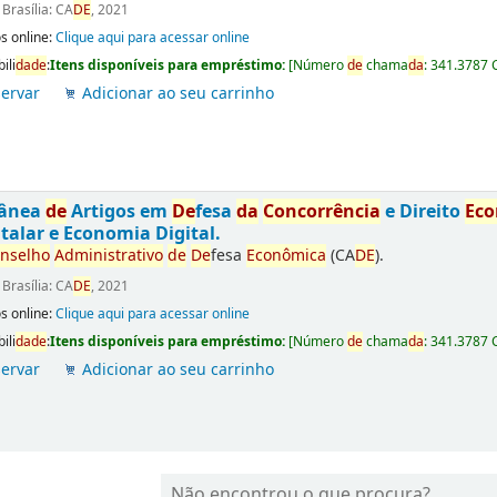
:
Brasília: CA
DE
, 2021
s online:
Clique aqui para acessar online
ili
da
de
:
Itens disponíveis para empréstimo:
[
Número
de
chama
da
:
341.3787 
ervar
Adicionar ao seu carrinho
tânea
de
Artigos em
De
fesa
da
Concorrência
e Direito
Ec
talar e Economia Digital.
nselho
Administrativo
de
De
fesa
Econômica
(CA
DE
).
:
Brasília: CA
DE
, 2021
s online:
Clique aqui para acessar online
ili
da
de
:
Itens disponíveis para empréstimo:
[
Número
de
chama
da
:
341.3787 
ervar
Adicionar ao seu carrinho
Não encontrou o que procura?