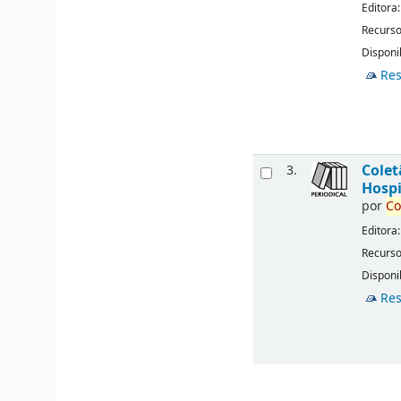
Editora
Recurso
Disponib
Res
Cole
3.
Hospi
por
Co
Editora
Recurso
Disponib
Res