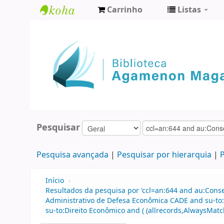
Carrinho
Listas
Biblioteca
Agamenon
Magalhães
Pesquisar
Pesquisa avançada
Pesquisar por hierarquia
P
Início
›
Resultados da pesquisa por 'ccl=an:644 and au:Cons
Administrativo de Defesa Econômica CADE and su-to
su-to:Direito Econômico and ( (allrecords,AlwaysMatch