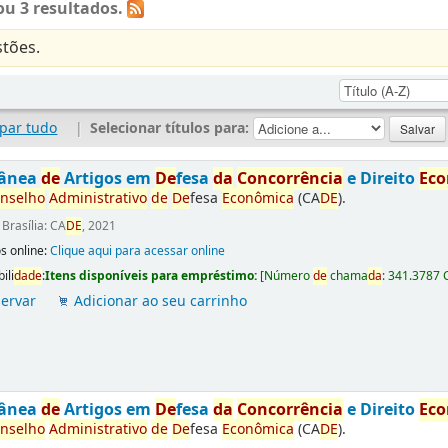
u 3 resultados.
tões.
par tudo
|
Selecionar títulos para:
tânea
de
Artigos em
De
fesa
da
Concorrência
e Direito
Ec
nselho
Administrativo
de
De
fesa
Econômica
(CA
DE
).
:
Brasília: CA
DE
, 2021
s online:
Clique aqui para acessar online
ili
da
de
:
Itens disponíveis para empréstimo:
[
Número
de
chama
da
:
341.3787 
ervar
Adicionar ao seu carrinho
tânea
de
Artigos em
De
fesa
da
Concorrência
e Direito
Ec
nselho
Administrativo
de
De
fesa
Econômica
(CA
DE
).