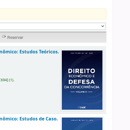
nômico: Estudos Teóricos.
C694
]
(1).
onômico: Estudos de Caso.