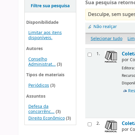
Sua pesquisa retorno
Filtre sua pesquisa
Desculpe, sem suges
Disponibilidade
Não realçar
Limitar aos itens
disponíveis.
Selecionar tudo
Lim
Autores
Colet
1.
Conselho
por
Co
Administrat...
(3)
Editora
Tipos de materiais
Recurso
Disponi
Periódicos
(3)
Res
Assuntos
Defesa da
concorrênc...
(3)
Direito Econômico
(3)
Colet
2.
por
Co