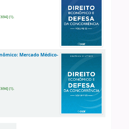
C694
]
(1).
conômico: Mercado Médico-
C694
]
(1).