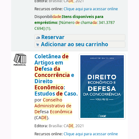
Editora:
Brasília: CA
DE
, 2021
Recursos online:
Clique aqui para acessar online
Disponibili
da
de
:
Itens disponíveis para
empréstimo:
[
Número
de
chama
da
:
341.3787
C694
]
(1).
Reservar
Adicionar ao seu carrinho
Coletânea
de
Artigos em
De
fesa
da
Concorrência
e
Direito
Econômico
:
Estudos
de
Caso.
por
Conselho
Administrativo
de
De
fesa
Econômica
(CA
DE
).
Editora:
Brasília: CA
DE
, 2021
Recursos online:
Clique aqui para acessar online