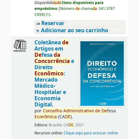
Disponibili
da
de
:
Itens disponíveis para
empréstimo:
[
Número
de
chama
da
:
341.3787
C694
]
(1).
Reservar
Adicionar ao seu carrinho
Coletânea
de
Artigos em
De
fesa
da
Concorrência
e
Direito
Econômico
:
Mercado
Médico-
Hospitalar e
Economia
Digital.
por
Conselho
Administrativo
de
De
fesa
Econômica
(CA
DE
).
Editora:
Brasília: CA
DE
, 2021
Recursos online:
Clique aqui para acessar online