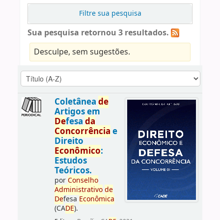
Filtre sua pesquisa
Sua pesquisa retornou 3 resultados.
Desculpe, sem sugestões.
Coletânea
de
Artigos em
De
fesa
da
Concorrência
e
Direito
Econômico
:
Estudos
Teóricos.
por
Conselho
Administrativo
de
De
fesa
Econômica
(CA
DE
).