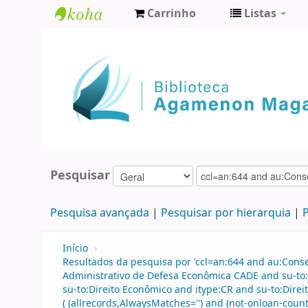
Carrinho
Listas
Biblioteca
Agamenon
Magalhães
Pesquisar
Pesquisa avançada
Pesquisar por hierarquia
P
Início
›
Resultados da pesquisa por 'ccl=an:644 and au:Cons
Administrativo de Defesa Econômica CADE and su-to
su-to:Direito Econômico and itype:CR and su-to:Dir
( (allrecords,AlwaysMatches='') and (not-onloan-count,