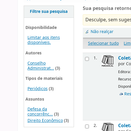
Sua pesquisa retorno
Filtre sua pesquisa
Desculpe, sem suges
Disponibilidade
Não realçar
Limitar aos itens
disponíveis.
Selecionar tudo
Lim
Autores
Colet
1.
Conselho
por
Co
Administrat...
(3)
Editora
Tipos de materiais
Recurso
Disponi
Periódicos
(3)
Res
Assuntos
Defesa da
concorrênc...
(3)
Direito Econômico
(3)
Colet
2.