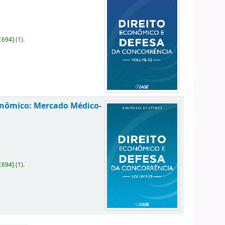
C694
]
(1).
conômico: Mercado Médico-
C694
]
(1).