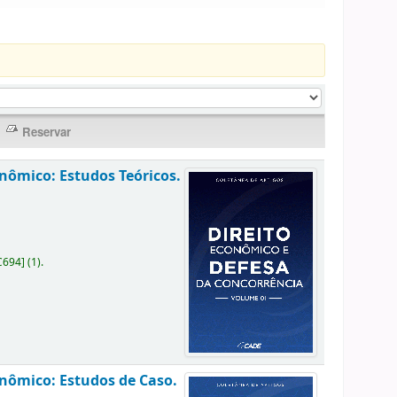
nômico: Estudos Teóricos.
C694
]
(1).
onômico: Estudos de Caso.