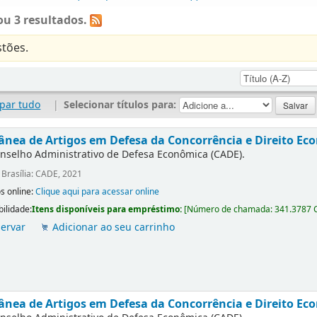
u 3 resultados.
tões.
par tudo
|
Selecionar títulos para:
ânea de Artigos em Defesa da Concorrência e Direito Eco
nselho Administrativo de Defesa Econômica (CADE).
:
Brasília: CADE, 2021
s online:
Clique aqui para acessar online
bilidade:
Itens disponíveis para empréstimo:
[
Número de chamada:
341.3787 
ervar
Adicionar ao seu carrinho
ânea de Artigos em Defesa da Concorrência e Direito Ec